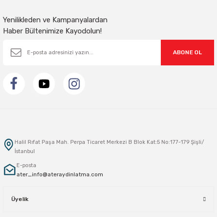
Gönder
Yenilikleden ve Kampanyalardan
Haber Bültenimize Kayodolun!
ABONE OL
Halil Rıfat Paşa Mah. Perpa Ticaret Merkezi B Blok Kat:5 No:177-179 Şişli/
İstanbul
E-posta
ater_info@ateraydinlatma.com
Üyelik