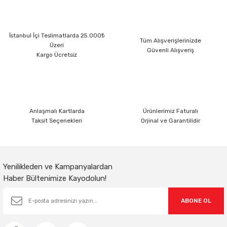
Sarkıt Armatür
İstanbul İçi Teslimatlarda 25.000₺
Tüm Alışverişlerinizde
Üzeri
Güvenli Alışveriş
Sensörler
Kargo Ücretsiz
Sıva Altı Led Panel
Sıva Üstü Led Panel
Anlaşmalı Kartlarda
Ürünlerimiz Faturalı
Taksit Seçenekleri
Orjinal ve Garantilidir
Sıva Üstü Linear
Yenilikleden ve Kampanyalardan
Haber Bültenimize Kayodolun!
ABONE OL