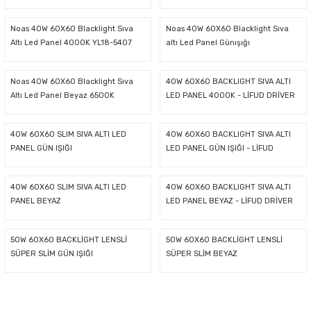
latma Ürünleri
nda
ı
Viko Karre Beyaz Çerçeveler
Şerit Led Takım
Ayarlanabilir Led Spot
Cata Ray Spot
Noas Ayarlanabilir Led Panel
Uzaktan Kumandalar
Noas 40W 60X60 Blacklight Sıva
Noas 40W 60X60 Blacklight Sıva
Altı Led Panel 4000K YL18-5407
altı Led Panel Günışığı
Led Kumanda
Dekoratif Spot Armatürler
Cata Merdiven ve Koridor Aydınlatm
Noas Etanj Bant Armatür
Uzaktan Kumandalı Ziller
Noas 40W 60X60 Blacklight Sıva
40W 60X60 BACKLIGHT SIVA ALTI
Altı Led Panel Beyaz 6500K
LED PANEL 4000K - LİFUD DRİVER
emeleri
Led Trafoları
Duylar
40W 60X60 SLIM SIVA ALTI LED
40W 60X60 BACKLIGHT SIVA ALTI
Dış Mekan Şerit Led
Floresan
PANEL GÜN IŞIĞI
LED PANEL GÜN IŞIĞI - LİFUD
DRİVER
Hortum Led 220 Volt
Gece Lambası
40W 60X60 SLIM SIVA ALTI LED
40W 60X60 BACKLIGHT SIVA ALTI
PANEL BEYAZ
LED PANEL BEYAZ - LİFUD DRİVER
Modül Led
Led Ampul
50W 60X60 BACKLİGHT LENSLİ
50W 60X60 BACKLİGHT LENSLİ
SÜPER SLİM GÜN IŞIĞI
SÜPER SLİM BEYAZ
Pixel Led
Masa Lambası
Rustik Ampul