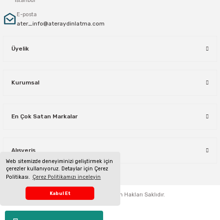
İstanbul
E-posta
ater_info@ateraydinlatma.com
Üyelik
Kurumsal
En Çok Satan Markalar
Alışveriş
Web sitemizde deneyiminizi geliştirmek için
çerezler kullanıyoruz. Detaylar için Çerez
Politikası.
Çerez Politikamızı inceleyin
Telefon Sipariş Hattı
Kabul Et
ateraydinlatma.com
Tüm Hakları Saklıdır.