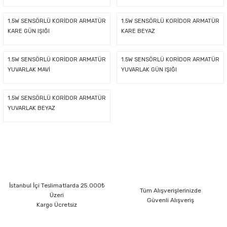
latma Ürünleri
nda
ı
Viko Karre Beyaz Çerçeveler
Şerit Led Takım
Ayarlanabilir Led Spot
Cata Ray Spot
Noas Ayarlanabilir Led Panel
Uzaktan Kumandalar
1.5W SENSÖRLÜ KORİDOR ARMATÜR
1.5W SENSÖRLÜ KORİDOR ARMATÜR
KARE GÜN IŞIĞI
KARE BEYAZ
Led Kumanda
Dekoratif Spot Armatürler
Cata Merdiven ve Koridor Aydınlatm
Noas Etanj Bant Armatür
Uzaktan Kumandalı Ziller
1.5W SENSÖRLÜ KORİDOR ARMATÜR
1.5W SENSÖRLÜ KORİDOR ARMATÜR
YUVARLAK MAVİ
YUVARLAK GÜN IŞIĞI
emeleri
Led Trafoları
Duylar
1.5W SENSÖRLÜ KORİDOR ARMATÜR
Dış Mekan Şerit Led
Floresan
YUVARLAK BEYAZ
Hortum Led 220 Volt
Gece Lambası
Modül Led
Led Ampul
İstanbul İçi Teslimatlarda 25.000₺
Tüm Alışverişlerinizde
Pixel Led
Masa Lambası
Üzeri
Güvenli Alışveriş
Kargo Ücretsiz
Rustik Ampul