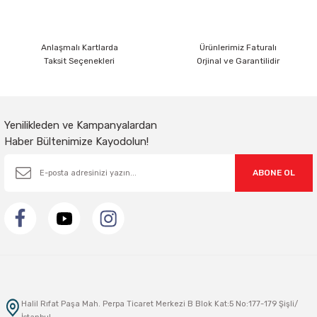
Sarkıt Armatür
Anlaşmalı Kartlarda
Ürünlerimiz Faturalı
Taksit Seçenekleri
Orjinal ve Garantilidir
Sensörler
Sıva Altı Led Panel
Yenilikleden ve Kampanyalardan
Haber Bültenimize Kayodolun!
Sıva Üstü Led Panel
ABONE OL
Sıva Üstü Linear
Halil Rıfat Paşa Mah. Perpa Ticaret Merkezi B Blok Kat:5 No:177-179 Şişli/