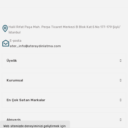
Sarkıt Armatür
Halil Rıfat Paşa Mah. Perpa Ticaret Merkezi B Blok Kat:5 No:177-179 Şişli/
Sensörler
İstanbul
E-posta
Sıva Altı Led Panel
ater_info@ateraydinlatma.com
Üyelik
Sıva Üstü Led Panel
Sıva Üstü Linear
Kurumsal
En Çok Satan Markalar
Alışveriş
Web sitemizde deneyiminizi geliştirmek için