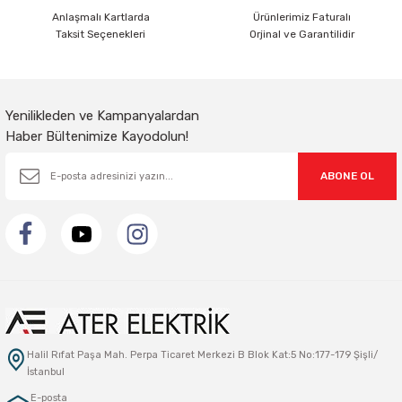
Anlaşmalı Kartlarda
Ürünlerimiz Faturalı
Taksit Seçenekleri
Orjinal ve Garantilidir
Sarkıt Armatür
Sensörler
Yenilikleden ve Kampanyalardan
Haber Bültenimize Kayodolun!
Sıva Altı Led Panel
ABONE OL
Sıva Üstü Led Panel
Sıva Üstü Linear
Halil Rıfat Paşa Mah. Perpa Ticaret Merkezi B Blok Kat:5 No:177-179 Şişli/
İstanbul
E-posta