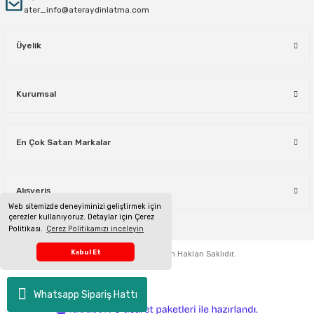
ater_info@ateraydinlatma.com
Üyelik
Kurumsal
En Çok Satan Markalar
Alışveriş
Web sitemizde deneyiminizi geliştirmek için
çerezler kullanıyoruz. Detaylar için Çerez
Politikası.
Çerez Politikamızı inceleyin
Telefon Sipariş Hattı
Kabul Et
ateraydinlatma.com
Tüm Hakları Saklıdır.
Whatsapp Sipariş Hattı
ideasoft
ile
e-