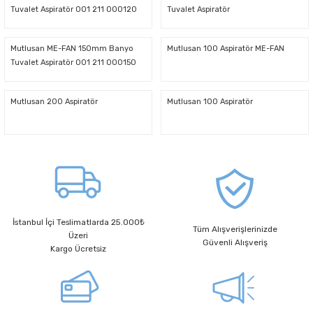
Tuvalet Aspiratör 001 211 000120
Tuvalet Aspiratör
00 00
latma Ürünleri
nda
ı
Viko Karre Beyaz Çerçeveler
Şerit Led Takım
Ayarlanabilir Led Spot
Cata Ray Spot
Noas Ayarlanabilir Led Panel
Uzaktan Kumandalar
Mutlusan ME-FAN 150mm Banyo
Mutlusan 100 Aspiratör ME-FAN
Tuvalet Aspiratör 001 211 000150
Led Kumanda
Dekoratif Spot Armatürler
Cata Merdiven ve Koridor Aydınlatm
Noas Etanj Bant Armatür
Uzaktan Kumandalı Ziller
00 00
Mutlusan 200 Aspiratör
Mutlusan 100 Aspiratör
emeleri
Led Trafoları
Duylar
Dış Mekan Şerit Led
Floresan
Hortum Led 220 Volt
Gece Lambası
İstanbul İçi Teslimatlarda 25.000₺
Modül Led
Led Ampul
Tüm Alışverişlerinizde
Üzeri
Güvenli Alışveriş
Kargo Ücretsiz
Pixel Led
Masa Lambası
Rustik Ampul