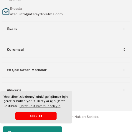
İstanbul
E-posta
ater_info@ateraydinlatma.com
Üyelik
Kurumsal
En Çok Satan Markalar
Alışveriş
Web sitemizde deneyiminizi geliştirmek için
çerezler kullanıyoruz. Detaylar için Çerez
Politikası.
Çerez Politikamızı inceleyin
Telefon Sipariş Hattı
Kabul Et
ateraydinlatma.com
Tüm Hakları Saklıdır.