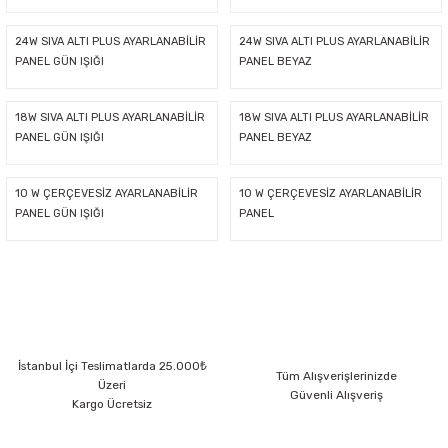
latma Ürünleri
nda
ı
Viko Karre Beyaz Çerçeveler
Şerit Led Takım
Ayarlanabilir Led Spot
Cata Ray Spot
Noas Ayarlanabilir Led Panel
Uzaktan Kumandalar
24W SIVA ALTI PLUS AYARLANABİLİR
24W SIVA ALTI PLUS AYARLANABİLİR
PANEL GÜN IŞIĞI
PANEL BEYAZ
Led Kumanda
Dekoratif Spot Armatürler
Cata Merdiven ve Koridor Aydınlatm
Noas Etanj Bant Armatür
Uzaktan Kumandalı Ziller
18W SIVA ALTI PLUS AYARLANABİLİR
18W SIVA ALTI PLUS AYARLANABİLİR
PANEL GÜN IŞIĞI
PANEL BEYAZ
emeleri
Led Trafoları
Duylar
10 W ÇERÇEVESİZ AYARLANABİLİR
10 W ÇERÇEVESİZ AYARLANABİLİR
Dış Mekan Şerit Led
Floresan
PANEL GÜN IŞIĞI
PANEL
Hortum Led 220 Volt
Gece Lambası
Modül Led
Led Ampul
İstanbul İçi Teslimatlarda 25.000₺
Tüm Alışverişlerinizde
Pixel Led
Masa Lambası
Üzeri
Güvenli Alışveriş
Kargo Ücretsiz
Rustik Ampul