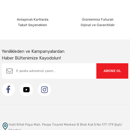
Sarkıt Armatür
Anlaşmalı Kartlarda
Ürünlerimiz Faturalı
Taksit Seçenekleri
Orjinal ve Garantilidir
Sensörler
Sıva Altı Led Panel
Yenilikleden ve Kampanyalardan
Haber Bültenimize Kayodolun!
Sıva Üstü Led Panel
ABONE OL
Sıva Üstü Linear
Halil Rıfat Paşa Mah. Perpa Ticaret Merkezi B Blok Kat:5 No:177-179 Şişli/