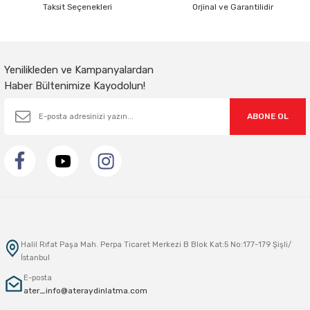
Taksit Seçenekleri
Orjinal ve Garantilidir
Yenilikleden ve Kampanyalardan
Haber Bültenimize Kayodolun!
ABONE OL
Halil Rıfat Paşa Mah. Perpa Ticaret Merkezi B Blok Kat:5 No:177-179 Şişli/
İstanbul
E-posta
ater_info@ateraydinlatma.com