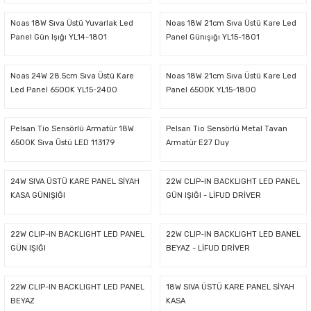
Noas 18W Sıva Üstü Yuvarlak Led
Noas 18W 21cm Sıva Üstü Kare Led
Sarkıt Armatür
Panel Gün Işığı YL14-1801
Panel Günışığı YL15-1801
Sensörler
Noas 24W 28.5cm Sıva Üstü Kare
Noas 18W 21cm Sıva Üstü Kare Led
Led Panel 6500K YL15-2400
Panel 6500K YL15-1800
Sıva Altı Led Panel
Pelsan Tio Sensörlü Armatür 18W
Pelsan Tio Sensörlü Metal Tavan
6500K Sıva Üstü LED 113179
Armatür E27 Duy
Sıva Üstü Led Panel
24W SIVA ÜSTÜ KARE PANEL SİYAH
22W CLIP-IN BACKLIGHT LED PANEL
Sıva Üstü Linear
KASA GÜNIŞIĞI
GÜN IŞIĞI - LİFUD DRİVER
22W CLIP-IN BACKLIGHT LED PANEL
22W CLIP-IN BACKLIGHT LED BANEL
GÜN IŞIĞI
BEYAZ - LİFUD DRİVER
22W CLIP-IN BACKLIGHT LED PANEL
18W SIVA ÜSTÜ KARE PANEL SİYAH
BEYAZ
KASA