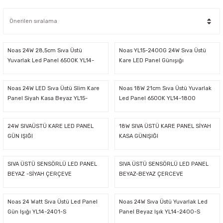
latma Ürünleri
nda
ı
Viko Karre Beyaz Çerçeveler
Şerit Led Takım
Ayarlanabilir Led Spot
Cata Ray Spot
Noas Ayarlanabilir Led Panel
Uzaktan Kumandalar
Led Kumanda
Dekoratif Spot Armatürler
Cata Merdiven ve Koridor Aydınlatm
Noas Etanj Bant Armatür
Uzaktan Kumandalı Ziller
Noas 24W 28,5cm Sıva Üstü
Noas YL15-2400G 24W Sıva Üstü
Yuvarlak Led Panel 6500K YL14-
Kare LED Panel Günışığı
2400-A
emeleri
Led Trafoları
Duylar
Noas 24W LED Sıva Üstü Slim Kare
Noas 18W 21cm Sıva Üstü Yuvarlak
Panel Siyah Kasa Beyaz YL15-
Led Panel 6500K YL14-1800
Dış Mekan Şerit Led
Floresan
2400-S
24W SIVAÜSTÜ KARE LED PANEL
18W SIVA ÜSTÜ KARE PANEL SİYAH
Hortum Led 220 Volt
Gece Lambası
GÜN IŞIĞI
KASA GÜNIŞIĞI
Modül Led
Led Ampul
SIVA ÜSTÜ SENSÖRLÜ LED PANEL
SIVA ÜSTÜ SENSÖRLÜ LED PANEL
BEYAZ -SİYAH ÇERÇEVE
BEYAZ-BEYAZ ÇERCEVE
Pixel Led
Masa Lambası
Noas 24 Watt Sıva Üstü Led Panel
Noas 24W Sıva Üstü Yuvarlak Led
Gün Işığı YL14-2401-S
Panel Beyaz Işık YL14-2400-S
Rustik Ampul