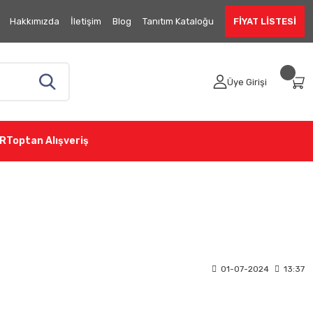
Hakkımızda
İletişim
Blog
Tanıtım Kataloğu
FİYAT LİSTESİ
Üye Girişi
R
Toptan Alışveriş
01-07-2024
13:37