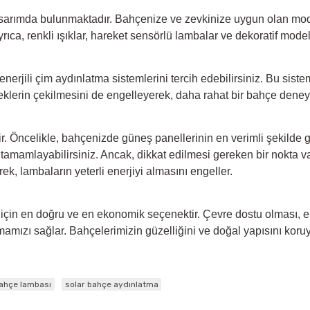
tasarımda bulunmaktadır. Bahçenize ve zevkinize uygun olan mode
yrıca, renkli ışıklar, hareket sensörlü lambalar ve dekoratif mode
rjili çim aydınlatma sistemlerini tercih edebilirsiniz. Bu sistem
öceklerin çekilmesini de engelleyerek, daha rahat bir bahçe dene
r. Öncelikle, bahçenizde güneş panellerinin en verimli şekilde gü
 tamamlayabilirsiniz. Ancak, dikkat edilmesi gereken bir nokta v
rek, lambaların yeterli enerjiyi almasını engeller.
için en doğru ve en ekonomik seçenektir. Çevre dostu olması, el
amızı sağlar. Bahçelerimizin güzelliğini ve doğal yapısını koru
bahçe lambası
solar bahçe aydınlatma