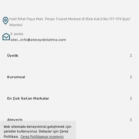
Halil Rıfat Paşa Mah. Perpa Ticaret Merkezi B Blok Kat:5 No:177-179 Şişli/
İstanbul
E-posta
ater_info@ateraydinlatma.com
Üyelik
Kurumsal
En Çok Satan Markalar
Alışveriş
Web sitemizde deneyiminizi geliştirmek için
çerezler kullanıyoruz. Detaylar için Çerez
Politikası.
Çerez Politikamızı inceleyin