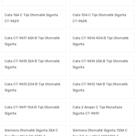
Sarkıt Armatür
Cata 16A C Tipi Otomatik Sigorta
Cata 10A C Tipi Otomatik Sigorta
CT-9629
CT-9628
Sensörler
Cata CT-9617 63A B Tipi Otomatik
Cata CT-9616 40A B Tipi Otomatik
Sigorta
Sigorta
Sıva Altı Led Panel
Cata CT-9615 32A B Tipi Otomatik
Cata CT-9614 25A B Tipi Otomatik
Sıva Üstü Led Panel
Sigorta
Sigorta
Sıva Üstü Linear
Cata CT-9613 20A B Tipi Otomatik
Cata CT-9612 16A B Tipi Otomatik
Sigorta
Sigorta
Cata CT-9611 10A B Tipi Otomatik
Cata 2 Amper C Tipi Monofaze
Sigorta
Sigorta CT-9610
Siemens Otomatik Sigorta 32A C
Siemens Otomatik Sigorta 125A C