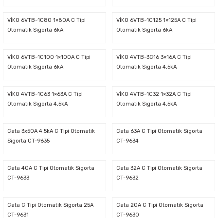
latma Ürünleri
nda
ı
Viko Karre Beyaz Çerçeveler
Şerit Led Takım
Ayarlanabilir Led Spot
Cata Ray Spot
Noas Ayarlanabilir Led Panel
Uzaktan Kumandalar
VİKO 6VTB-1C80 1×80A C Tipi
VİKO 6VTB-1C125 1×125A C Tipi
Otomatik Sigorta 6kA
Otomatik Sigorta 6kA
Led Kumanda
Dekoratif Spot Armatürler
Cata Merdiven ve Koridor Aydınlatm
Noas Etanj Bant Armatür
Uzaktan Kumandalı Ziller
VİKO 6VTB-1C100 1×100A C Tipi
VİKO 4VTB-3C16 3×16A C Tipi
Otomatik Sigorta 6kA
Otomatik Sigorta 4,5kA
emeleri
Led Trafoları
Duylar
VİKO 4VTB-1C63 1×63A C Tipi
VİKO 4VTB-1C32 1×32A C Tipi
Dış Mekan Şerit Led
Floresan
Otomatik Sigorta 4,5kA
Otomatik Sigorta 4,5kA
Hortum Led 220 Volt
Gece Lambası
Cata 3x50A 4.5kA C Tipi Otomatik
Cata 63A C Tipi Otomatik Sigorta
Sigorta CT-9635
CT-9634
Modül Led
Led Ampul
Cata 40A C Tipi Otomatik Sigorta
Cata 32A C Tipi Otomatik Sigorta
CT-9633
CT-9632
Pixel Led
Masa Lambası
Cata C Tipi Otomatik Sigorta 25A
Cata 20A C Tipi Otomatik Sigorta
Rustik Ampul
CT-9631
CT-9630