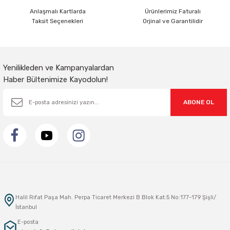
Anlaşmalı Kartlarda
Ürünlerimiz Faturalı
Taksit Seçenekleri
Orjinal ve Garantilidir
Gönder
Yenilikleden ve Kampanyalardan
Haber Bültenimize Kayodolun!
ABONE OL
Halil Rıfat Paşa Mah. Perpa Ticaret Merkezi B Blok Kat:5 No:177-179 Şişli/
İstanbul
E-posta