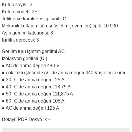
Kutup sayısı: 3
Kutup modeli: 3P
Sarkıt Armatür
Tetikleme karakteristiği sınıfı: C
Mekanik kullanım süresi (işletim çevrimleri) tipik: 10 000
Sensörler
Aşırı gerilim kategorisi: 3
Kirlilik derecesi: 3
Sıva Altı Led Panel
Gerilim türü işletim gerilimi AC
İzolasyon gerilimi (Ui)
Sıva Üstü Led Panel
● AC'de anma değeri 440 V
● çok fazlı işletimde AC'de anma değeri 440 V işletim akımı
● 30 °C'de anma değeri 125 A
Sıva Üstü Linear
● 40 °C'de anma değeri 118,75 A
● 50 °C'de anma değeri 111,875 A
● 60 °C'de anma değeri 105 A
● AC'de anma değeri 125 A
Detaylı PDF Dosya >>>