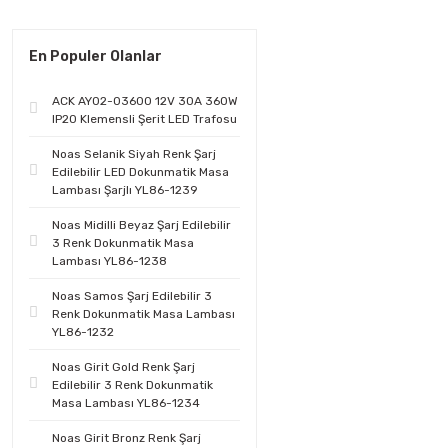
En Populer Olanlar
ACK AY02-03600 12V 30A 360W
IP20 Klemensli Şerit LED Trafosu
Noas Selanik Siyah Renk Şarj
Edilebilir LED Dokunmatik Masa
Lambası Şarjlı YL86-1239
Noas Midilli Beyaz Şarj Edilebilir
3 Renk Dokunmatik Masa
Lambası YL86-1238
Noas Samos Şarj Edilebilir 3
Renk Dokunmatik Masa Lambası
YL86-1232
Noas Girit Gold Renk Şarj
Edilebilir 3 Renk Dokunmatik
Masa Lambası YL86-1234
Noas Girit Bronz Renk Şarj