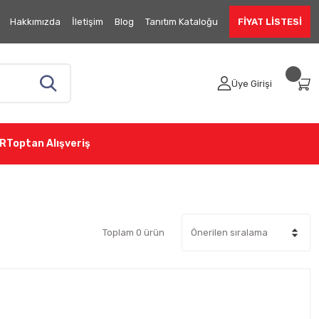
Hakkımızda
İletişim
Blog
Tanıtım Kataloğu
FİYAT LİSTESİ
Üye Girişi
R
Toptan Alışveriş
Toplam 0 ürün