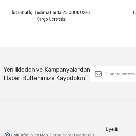
İstanbul İçi Teslimatlarda 25.000₺ Üzeri
Tü
Kargo Ücretsiz
Yenilikleden ve Kampanyalardan
Haber Bültenimize Kayodolun!
Üyelik
Halil Rıfat Paşa Mah. Perpa Ticaret Merkezi B