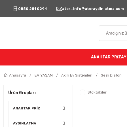
0850 281 0294
ater_info@ateraydinlatma.com
ANAHTAR PRİZ
AY
Anasayfa
EV YAŞAM
Akıllı Ev Sistemleri
Sesli Diafon
Stoktakiler
Ürün Grupları
ANAHTAR PRİZ
AYDINLATMA