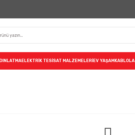
DINLATMA
ELEKTRİK TESİSAT MALZEMELERİ
EV YAŞAM
KABLOLA