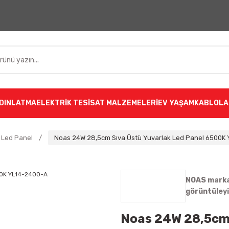
DINLATMA
ELEKTRİK TESİSAT MALZEMELERİ
EV YAŞAM
KABLOLA
 Led Panel
Noas 24W 28,5cm Sıva Üstü Yuvarlak Led Panel 6500K
NOAS markas
görüntüley
Noas 24W 28,5cm 