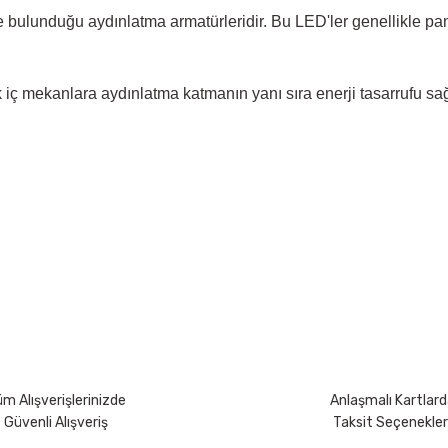
 bulunduğu aydınlatma armatürleridir. Bu LED'ler genellikle pane
iç mekanlara aydınlatma katmanın yanı sıra enerji tasarrufu sa
yetersiz gördüğünüz noktaları öneri formunu kullanarak tarafımıza iletebili
Bu ürüne ilk yorumu siz yapın!
Yorum Yaz
m Alışverişlerinizde
Anlaşmalı Kartlard
Güvenli Alışveriş
Taksit Seçenekler