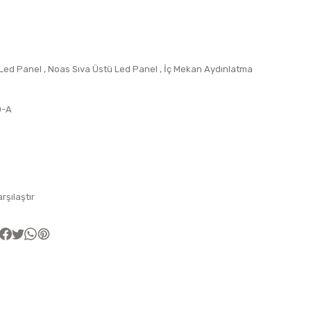
 Led Panel
,
Noas Sıva Üstü Led Panel
,
İç Mekan Aydınlatma
0-A
arşılaştır