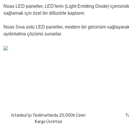
Noas LED paneller, LED'lerin (Light Emitting Diode) içerisinde
sağlamak için özel bir difüzörle kaplanır.
Noas Sıva üstü LED paneller, modern bir görünüm sağlayarak 
aydınlatma çözümü sunarlar.
Bu ürünün fiyat bilgisi, resim, ürün açıklamalarında ve diğer konularda 
Görüş ve önerileriniz için teşekkür ederiz.
Ürün resmi kalitesiz, bozuk veya görüntülenemiyor.
Ürün açıklamasında eksik bilgiler bulunuyor.
Ürün bilgilerinde hatalar bulunuyor.
Ürün fiyatı diğer sitelerden daha pahalı.
İstanbul İçi Teslimatlarda 25.000₺ Üzeri
Tü
Bu ürüne benzer farklı alternatifler olmalı.
Kargo Ücretsiz