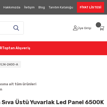
Hakkımızda
İletişim
Blog
Tanıtım Kataloğu
FİYAT LİSTESİ
Üye Girişi
R
Toptan Alışveriş
 YL14-2400-A
ına ait tüm ürünleri
in
Sıva Üstü Yuvarlak Led Panel 6500K