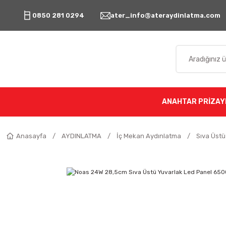
0850 281 0294
ater_info@ateraydinlatma.com
ANAHTAR PRİZ
AY
Anasayfa
AYDINLATMA
İç Mekan Aydınlatma
Sıva Üstü