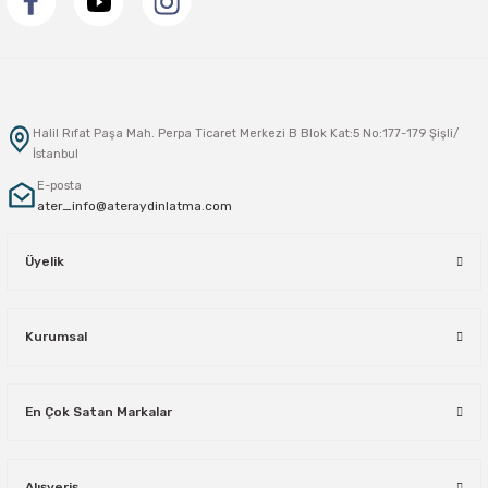
Sarkıt Armatür
Sensörler
Halil Rıfat Paşa Mah. Perpa Ticaret Merkezi B Blok Kat:5 No:177-179 Şişli/
İstanbul
Sıva Altı Led Panel
E-posta
ater_info@ateraydinlatma.com
Sıva Üstü Led Panel
Üyelik
Sıva Üstü Linear
Kurumsal
En Çok Satan Markalar
Alışveriş