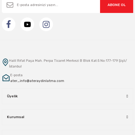
ABONE OL
Sarkıt Armatür
Sensörler
Sıva Altı Led Panel
Halil Rıfat Paşa Mah. Perpa Ticaret Merkezi B Blok Kat:5 No:177-179 Şişli/
Sıva Üstü Led Panel
İstanbul
E-posta
ater_info@ateraydinlatma.com
Sıva Üstü Linear
Üyelik
Kurumsal