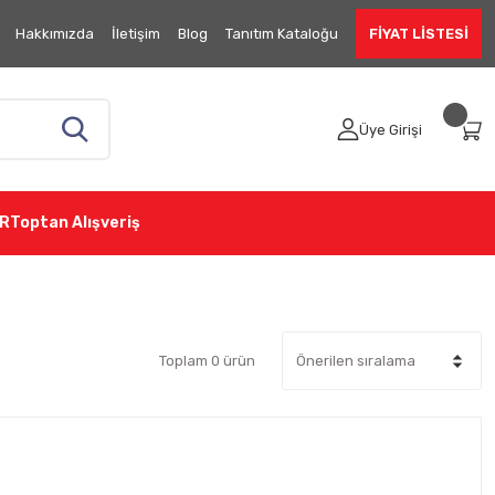
Hakkımızda
İletişim
Blog
Tanıtım Kataloğu
FİYAT LİSTESİ
Üye Girişi
R
Toptan Alışveriş
Toplam 0 ürün