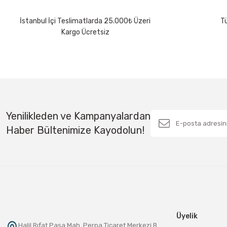
İstanbul İçi Teslimatlarda 25.000₺ Üzeri
Tü
Kargo Ücretsiz
Yenilikleden ve Kampanyalardan
Haber Bültenimize Kayodolun!
Üyelik
Halil Rıfat Paşa Mah. Perpa Ticaret Merkezi B