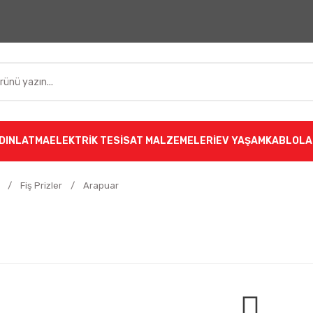
DINLATMA
ELEKTRİK TESİSAT MALZEMELERİ
EV YAŞAM
KABLOLA
Fiş Prizler
Arapuar