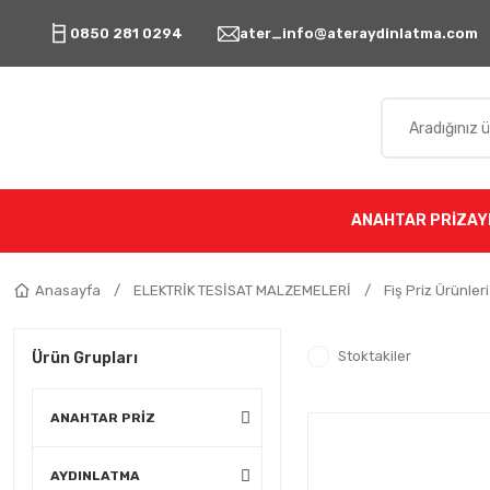
0850 281 0294
ater_info@ateraydinlatma.com
ANAHTAR PRİZ
AY
Anasayfa
ELEKTRİK TESİSAT MALZEMELERİ
Fiş Priz Ürünleri
Stoktakiler
Ürün Grupları
ANAHTAR PRİZ
AYDINLATMA