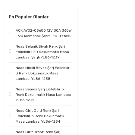
En Populer Olanlar
ACK AY02-03600 12V 30A 360W
IP20 Klemensli Şerit LED Trafosu
Noas Selanik Siyah Renk Şarj
Edilebilir LED Dokunmatik Masa
Lambası Şarjlı YL86-1239
Noas Midilli Beyaz Şarj Edilebilir
3 Renk Dokunmatik Masa
Lambası YL86-1238
Noas Samos Şarj Edilebilir 3
Renk Dokunmatik Masa Lambası
YL86-1232
Noas Girit Gold Renk Şarj
Edilebilir 3 Renk Dokunmatik
Masa Lambası YL86-1234
Noas Girit Bronz Renk Şarj