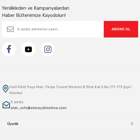
Yenilikleden ve Kampanyalardan
Haber Bültenimize Kayodolun!
ABONE OL
Halil Rıfat Paşa Mah. Perpa Ticaret Merkezi B Blok Kat:5 No:177-179 Şişli/
İstanbul
E-posta
ater_info@ateraydinlatma.com
Üyelik