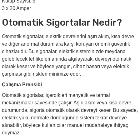
Kutup Sayısı: 3
3 x 20 Amper
Sarkıt Armatür
Otomatik Sigortalar Nedir?
Sensörler
Otomatik sigortalar, elektrik devrelerini aşırı akım, kısa devre
ve diğer anormal durumlara karşı koruyan önemli güvenlik
Sıva Altı Led Panel
cihazlarıdır. Bu sigortalar, elektrik sisteminizde meydana
gelebilecek tehlikeleri anında algılayarak, devreyi otomatik
olarak keser ve böylece yangın, cihaz hasarı veya elektrik
Sıva Üstü Led Panel
çarpması gibi riskleri minimize eder.
Çalışma Prensibi
Sıva Üstü Linear
Otomatik sigortalar, içerdikleri manyetik ve termal
mekanizmalar sayesinde çalışır. Aşırı akım veya kısa devre
durumunda, sigorta otomatik olarak devreyi keser. Bu sayede,
elektrik yükü normale döndüğünde sistem tekrar devreye
alınabilir, böylece kullanıcılar manuel müdahaleye ihtiyaç
duymaz.