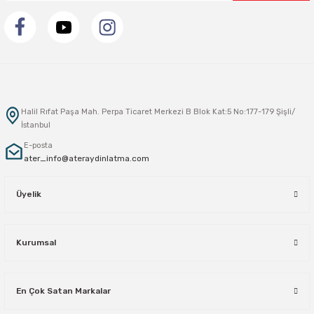
Halil Rıfat Paşa Mah. Perpa Ticaret Merkezi B Blok Kat:5 No:177-179 Şişli/
İstanbul
E-posta
ater_info@ateraydinlatma.com
Üyelik
Kurumsal
En Çok Satan Markalar