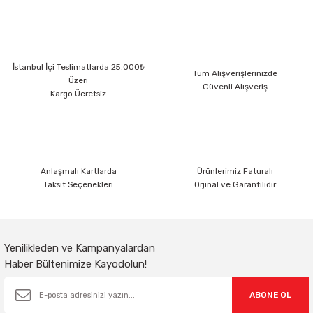
Sarkıt Armatür
İstanbul İçi Teslimatlarda 25.000₺
Sensörler
Tüm Alışverişlerinizde
Üzeri
Güvenli Alışveriş
Kargo Ücretsiz
Sıva Altı Led Panel
Sıva Üstü Led Panel
Anlaşmalı Kartlarda
Ürünlerimiz Faturalı
Taksit Seçenekleri
Orjinal ve Garantilidir
Sıva Üstü Linear
Yenilikleden ve Kampanyalardan
Haber Bültenimize Kayodolun!
ABONE OL