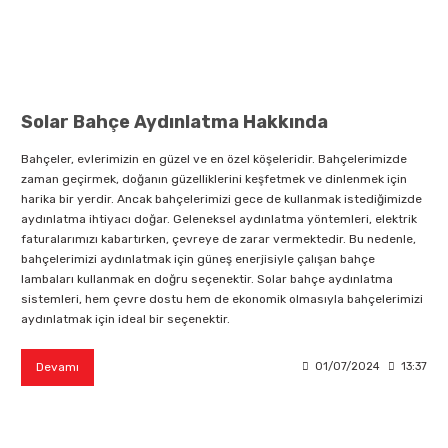
latma Ürünleri
nda
ı
Viko Karre Beyaz Çerçeveler
Şerit Led Takım
Ayarlanabilir Led Spot
Cata Ray Spot
Noas Ayarlanabilir Led Panel
Uzaktan Kumandalar
Led Kumanda
Dekoratif Spot Armatürler
Cata Merdiven ve Koridor Aydınlatm
Noas Etanj Bant Armatür
Uzaktan Kumandalı Ziller
Solar Bahçe Aydınlatma Hakkında
emeleri
Led Trafoları
Duylar
Bahçeler, evlerimizin en güzel ve en özel köşeleridir. Bahçelerimizde
zaman geçirmek, doğanın güzelliklerini keşfetmek ve dinlenmek için
harika bir yerdir. Ancak bahçelerimizi gece de kullanmak istediğimizde
Dış Mekan Şerit Led
Floresan
aydınlatma ihtiyacı doğar. Geleneksel aydınlatma yöntemleri, elektrik
faturalarımızı kabartırken, çevreye de zarar vermektedir. Bu nedenle,
bahçelerimizi aydınlatmak için güneş enerjisiyle çalışan bahçe
Hortum Led 220 Volt
Gece Lambası
lambaları kullanmak en doğru seçenektir. Solar bahçe aydınlatma
sistemleri, hem çevre dostu hem de ekonomik olmasıyla bahçelerimizi
aydınlatmak için ideal bir seçenektir.
Modül Led
Led Ampul
Devamı
01/07/2024
13:37
Pixel Led
Masa Lambası
Rustik Ampul