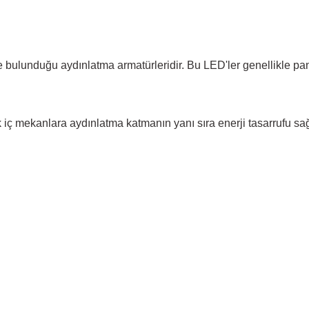
 bulunduğu aydınlatma armatürleridir. Bu LED'ler genellikle pane
iç mekanlara aydınlatma katmanın yanı sıra enerji tasarrufu sa
yetersiz gördüğünüz noktaları öneri formunu kullanarak tarafımıza iletebili
Bu ürüne ilk yorumu siz yapın!
Yorum Yaz