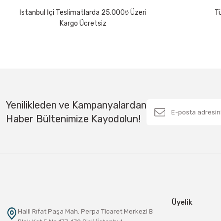
Ürün fiyatı diğer sitelerden daha pahalı.
İstanbul İçi Teslimatlarda 25.000₺ Üzeri
Tü
Bu ürüne benzer farklı alternatifler olmalı.
Kargo Ücretsiz
Yenilikleden ve Kampanyalardan
Haber Bültenimize Kayodolun!
Üyelik
Halil Rıfat Paşa Mah. Perpa Ticaret Merkezi B