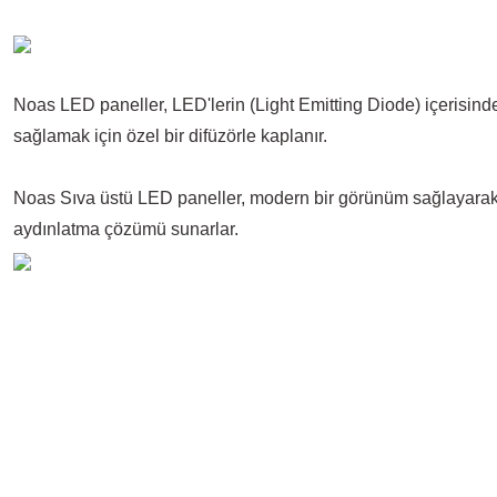
Noas LED paneller, LED'lerin (Light Emitting Diode) içerisinde
sağlamak için özel bir difüzörle kaplanır.
Noas Sıva üstü LED paneller, modern bir görünüm sağlayarak 
aydınlatma çözümü sunarlar.
Bu ürünün fiyat bilgisi, resim, ürün açıklamalarında ve diğer konularda 
Görüş ve önerileriniz için teşekkür ederiz.
Ürün resmi kalitesiz, bozuk veya görüntülenemiyor.
Ürün açıklamasında eksik bilgiler bulunuyor.
Ürün bilgilerinde hatalar bulunuyor.