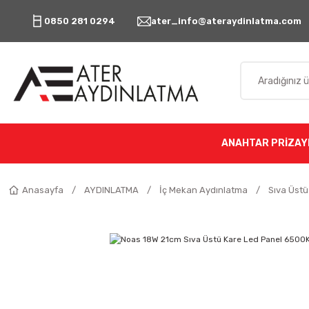
0850 281 0294
ater_info@ateraydinlatma.com
ANAHTAR PRİZ
AY
Anasayfa
AYDINLATMA
İç Mekan Aydınlatma
Sıva Üstü