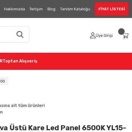
Hakkımızda
İletişim
Blog
Tanıtım Kataloğu
FİYAT LİSTESİ
Üye Girişi
R
Toptan Alışveriş
800
ına ait tüm ürünleri
in
va Üstü Kare Led Panel 6500K YL15-