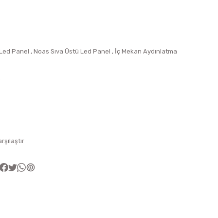
 Led Panel
,
Noas Sıva Üstü Led Panel
,
İç Mekan Aydınlatma
0
arşılaştır