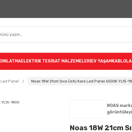
DINLATMA
ELEKTRİK TESİSAT MALZEMELERİ
EV YAŞAM
KABLOLA
 Led Panel
Noas 18W 21cm Sıva Üstü Kare Led Panel 6500K YL15-1
NOAS markas
görüntüley
Noas 18W 21cm Sı