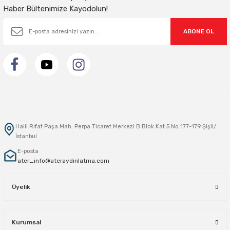
Haber Bültenimize Kayodolun!
ABONE OL
Halil Rıfat Paşa Mah. Perpa Ticaret Merkezi B Blok Kat:5 No:177-179 Şişli/
İstanbul
E-posta
ater_info@ateraydinlatma.com
Üyelik
Kurumsal