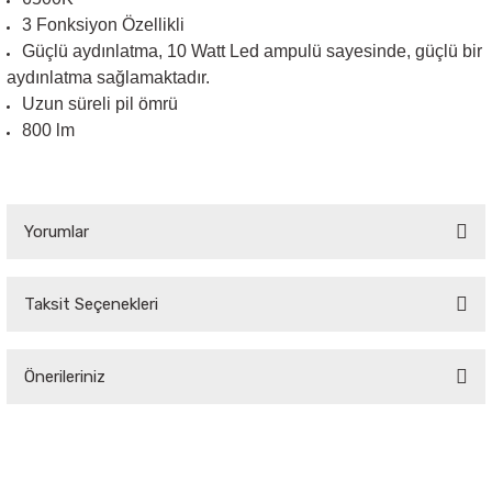
3 Fonksiyon Özellikli
Güçlü aydınlatma, 10 Watt Led ampulü sayesinde, güçlü bir
Sarkıt Armatür
aydınlatma sağlamaktadır.
Uzun süreli pil ömrü
Sensörler
800 lm
Sıva Altı Led Panel
Yorumlar
Sıva Üstü Led Panel
Sıva Üstü Linear
Taksit Seçenekleri
Bu ürüne ilk yorumu siz yapın!
Önerileriniz
Yorum Yaz
Bu ürünün fiyat bilgisi, resim, ürün açıklamalarında ve diğer konularda
yetersiz gördüğünüz noktaları öneri formunu kullanarak tarafımıza
iletebilirsiniz.
Görüş ve önerileriniz için teşekkür ederiz.