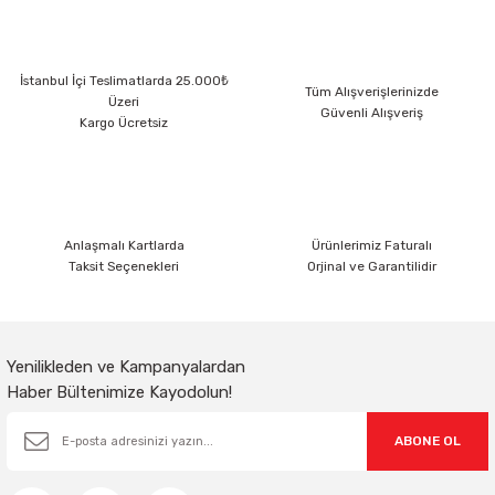
Ürün resmi kalitesiz, bozuk veya görüntülenemiyor.
İstanbul İçi Teslimatlarda 25.000₺
Ürün açıklamasında eksik bilgiler bulunuyor.
Tüm Alışverişlerinizde
Üzeri
Güvenli Alışveriş
Ürün bilgilerinde hatalar bulunuyor.
Kargo Ücretsiz
Ürün fiyatı diğer sitelerden daha pahalı.
Bu ürüne benzer farklı alternatifler olmalı.
Anlaşmalı Kartlarda
Ürünlerimiz Faturalı
Taksit Seçenekleri
Orjinal ve Garantilidir
Gönder
Yenilikleden ve Kampanyalardan
Haber Bültenimize Kayodolun!
ABONE OL