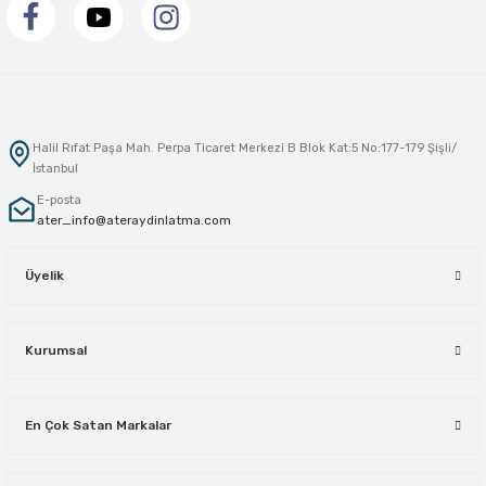
Halil Rıfat Paşa Mah. Perpa Ticaret Merkezi B Blok Kat:5 No:177-179 Şişli/
İstanbul
E-posta
ater_info@ateraydinlatma.com
Üyelik
Kurumsal
En Çok Satan Markalar