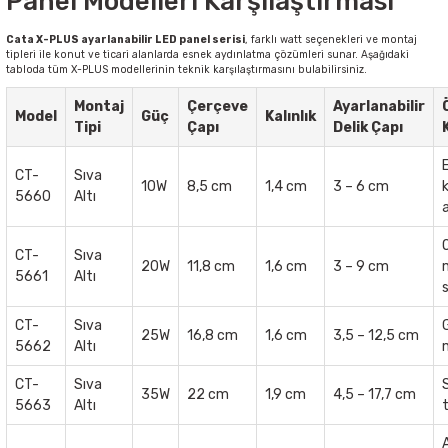
Panel Modelleri Karşılaştırması
Cata X-PLUS ayarlanabilir LED panel serisi
, farklı watt seçenekleri ve montaj
tipleri ile konut ve ticari alanlarda esnek aydınlatma çözümleri sunar. Aşağıdaki
tabloda tüm X-PLUS modellerinin teknik karşılaştırmasını bulabilirsiniz.
Montaj
Çerçeve
Ayarlanabilir
Model
Güç
Kalınlık
Tipi
Çapı
Delik Çapı
E
CT-
Sıva
10W
8,5 cm
1,4 cm
3 – 6 cm
5660
Altı
O
CT-
Sıva
20W
11,8 cm
1,6 cm
3 – 9 cm
5661
Altı
CT-
Sıva
25W
16,8 cm
1,6 cm
3,5 – 12,5 cm
5662
Altı
CT-
Sıva
35W
22 cm
1,9 cm
4,5 – 17,7 cm
5663
Altı
t