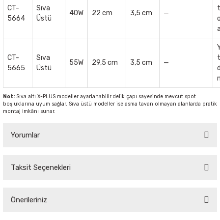
CT-
Sıva
40W
22 cm
3,5 cm
—
5664
Üstü
CT-
Sıva
55W
29,5 cm
3,5 cm
—
5665
Üstü
Not:
Sıva altı X-PLUS modeller ayarlanabilir delik çapı sayesinde mevcut spot
boşluklarına uyum sağlar. Sıva üstü modeller ise asma tavan olmayan alanlarda pratik
montaj imkânı sunar.
Yorumlar
Taksit Seçenekleri
Bu ürüne ilk yorumu siz yapın!
Önerileriniz
Yorum Yaz