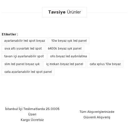
Bu ürünün fiyat bilgisi, resim, ürün açıklamalarında ve diğer konularda
yetersiz gördüğünüz noktaları öneri formunu kullanarak tarafımıza
Tavsiye
Ürünler
iletebilirsiniz.
Görüş ve önerileriniz için teşekkür ederiz.
Cata CT-5660G 10W X-Plus Ayarlanabilir LED Panel GünIşığı
Ürün resmi kalitesiz, bozuk veya görüntülenemiyor.
Etiketler :
Ürün açıklamasında eksik bilgiler bulunuyor.
ayarlanabilir led spot beyaz
10w beyaz ışık led panel
sıva altı yuvarlak led spot
Ürün bilgilerinde hatalar bulunuyor.
6400k beyaz ışık panel
Cata CT-5660 10w X Plus Ayarlanabilir Led Panel Armatür
tavan içi ayarlanabilir spot
ofis beyaz led aydınlatma
Ürün fiyatı diğer sitelerden daha pahalı.
slim led panel beyaz ışık
iç mekan beyaz led panel
cata xplus 10w beyaz
Bu ürüne benzer farklı alternatifler olmalı.
cata ayarlanabilir led spot panel
Gönder
İstanbul İçi Teslimatlarda 25.000₺
Tüm Alışverişlerinizde
Üzeri
Güvenli Alışveriş
Kargo Ücretsiz