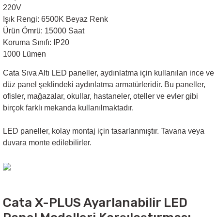
220V
Işık Rengi: 6500K Beyaz Renk
Sarkıt Armatür
Ürün Ömrü: 15000 Saat
Koruma Sınıfı: IP20
Sensörler
1000 Lümen
Cata Sıva Altı
LED paneller, aydınlatma için kullanılan ince ve
Sıva Altı Led Panel
düz panel şeklindeki aydınlatma armatürleridir. Bu paneller,
ofisler, mağazalar, okullar, hastaneler, oteller ve evler gibi
Sıva Üstü Led Panel
birçok farklı mekanda kullanılmaktadır.
LED paneller, kolay montaj için tasarlanmıştır. Tavana veya
Sıva Üstü Linear
duvara monte edilebilirler.
Cata X-PLUS Ayarlanabilir LED