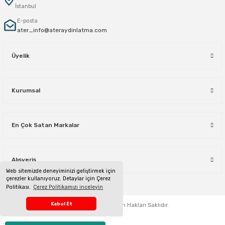
İstanbul
E-posta
ater_info@ateraydinlatma.com
Üyelik
Kurumsal
En Çok Satan Markalar
Alışveriş
Web sitemizde deneyiminizi geliştirmek için
çerezler kullanıyoruz. Detaylar için Çerez
Politikası.
Çerez Politikamızı inceleyin
Telefon Sipariş Hattı
Kabul Et
ateraydinlatma.com
Tüm Hakları Saklıdır.