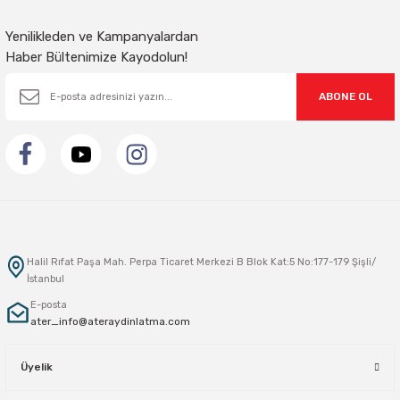
Gönder
Yenilikleden ve Kampanyalardan
Haber Bültenimize Kayodolun!
ABONE OL
Halil Rıfat Paşa Mah. Perpa Ticaret Merkezi B Blok Kat:5 No:177-179 Şişli/
İstanbul
E-posta
ater_info@ateraydinlatma.com
Üyelik