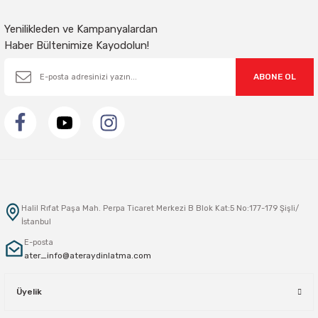
Gönder
Yenilikleden ve Kampanyalardan
Haber Bültenimize Kayodolun!
ABONE OL
Halil Rıfat Paşa Mah. Perpa Ticaret Merkezi B Blok Kat:5 No:177-179 Şişli/
İstanbul
E-posta
ater_info@ateraydinlatma.com
Üyelik