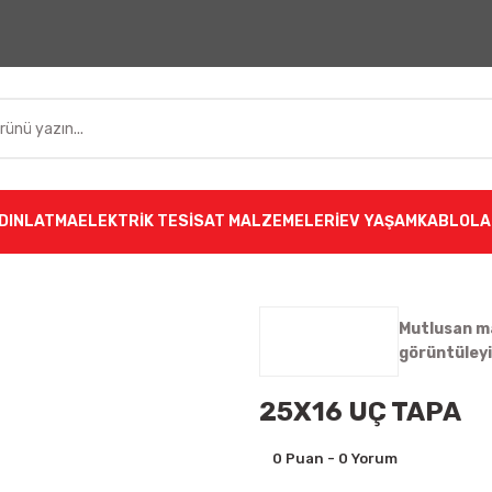
DINLATMA
ELEKTRİK TESİSAT MALZEMELERİ
EV YAŞAM
KABLOLA
Mutlusan ma
görüntüley
25X16 UÇ TAPA
0 Puan - 0 Yorum