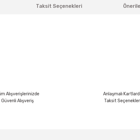
Taksit Seçenekleri
Önerile
yetersiz gördüğünüz noktaları öneri formunu kullanarak tarafımıza iletebili
Bu ürüne ilk yorumu siz yapın!
Yorum Yaz
m Alışverişlerinizde
Anlaşmalı Kartlard
Güvenli Alışveriş
Taksit Seçenekler
Gönder