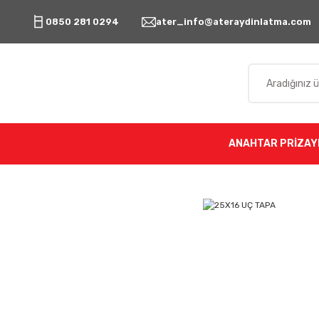
0850 281 0294
ater_info@ateraydinlatma.com
ANAHTAR PRİZ
AY