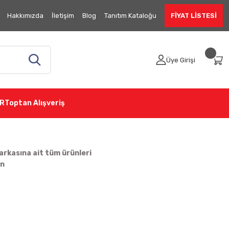
Hakkımızda
İletişim
Blog
Tanıtım Kataloğu
FİYAT LİSTESİ
Üye Girişi
R
Toptan Alışveriş
rkasına ait tüm ürünleri
in