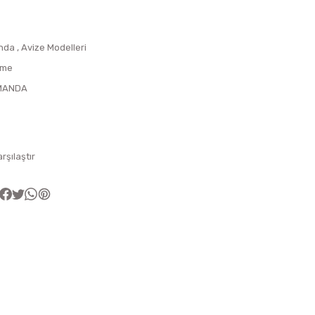
nda
,
Avize Modelleri
ome
MANDA
arşılaştır