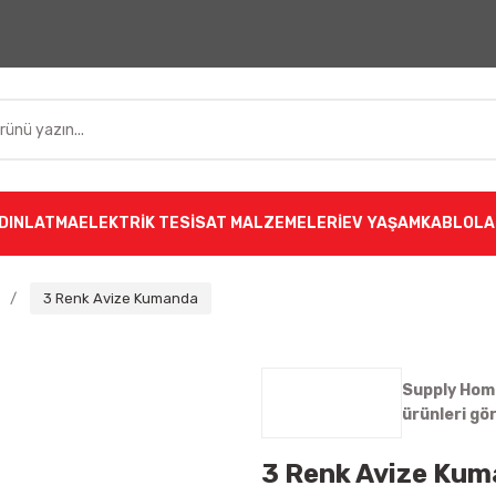
DINLATMA
ELEKTRİK TESİSAT MALZEMELERİ
EV YAŞAM
KABLOLA
3 Renk Avize Kumanda
Supply Hom
ürünleri gö
3 Renk Avize Ku