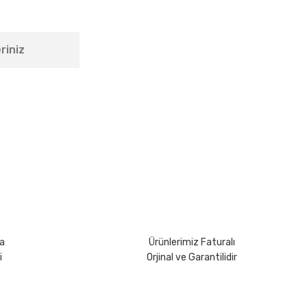
riniz
rsiniz.
a
Ürünlerimiz Faturalı
i
Orjinal ve Garantilidir