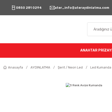
0850 281 0294
ater_info@ateraydinlatma.com
ANAHTAR PRİZ
AY
Anasayfa
AYDINLATMA
Şerit / Neon Led
Led Kumanda