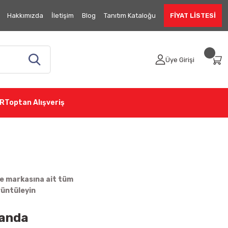
Hakkımızda
İletişim
Blog
Tanıtım Kataloğu
FİYAT LİSTESİ
Üye Girişi
R
Toptan Alışveriş
e markasına ait tüm
rüntüleyin
manda