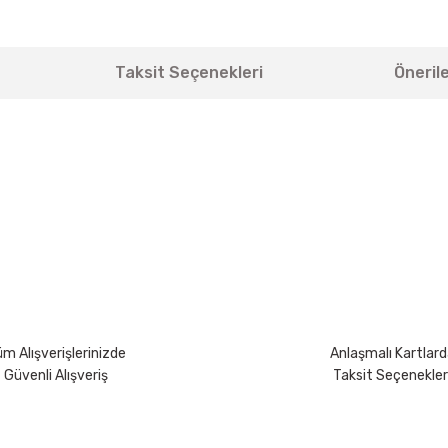
Taksit Seçenekleri
Önerile
yetersiz gördüğünüz noktaları öneri formunu kullanarak tarafımıza iletebili
Bu ürüne ilk yorumu siz yapın!
Yorum Yaz
m Alışverişlerinizde
Anlaşmalı Kartlard
Güvenli Alışveriş
Taksit Seçenekler