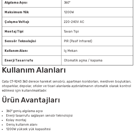
Algılama Açısı
360°
Maksimum Yük
1200W
Çalışma Voltajı
220-240V AC
Montaj Tipi
Tavan Tipi
Sensör Teknolojisi
PIR (Pasif Infrared)
Kullanım Alanı
İç Mekan
Enerji Tasarrufu
Otomatik açma / kapama
Kullanım Alanları
Cata CT-9243 360 derece hareket sensörü; apartman koridorları, merdiven boşlukları,
otoparklar, depolar, ofisler ve ticari alanlarda aydınlatmanın otomatik olarak kontrol
edilmesi için kullanılmaktadır.
Ürün Avantajları
360° geniş algılama açısı
Enerji tasarrufu sağlayan sensör teknolojisi
Kolay montaj
Geniş kullanım alanı
1200W yüksek yük kapasitesi