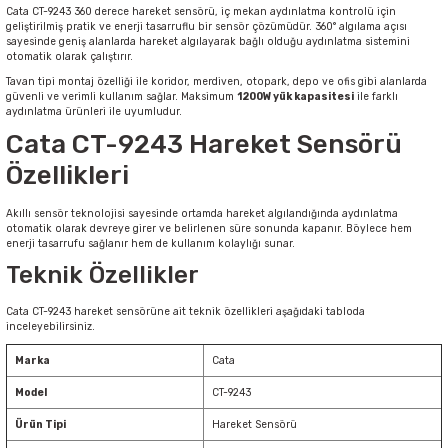
Cata CT-9243 360 derece hareket sensörü, iç mekan aydınlatma kontrolü için
geliştirilmiş pratik ve enerji tasarruflu bir sensör çözümüdür. 360° algılama açısı
sayesinde geniş alanlarda hareket algılayarak bağlı olduğu aydınlatma sistemini
Sarkıt Armatür
otomatik olarak çalıştırır.
Tavan tipi montaj özelliği ile koridor, merdiven, otopark, depo ve ofis gibi alanlarda
güvenli ve verimli kullanım sağlar. Maksimum
1200W yük kapasitesi
ile farklı
Sensörler
aydınlatma ürünleri ile uyumludur.
Cata CT-9243 Hareket Sensörü
Sıva Altı Led Panel
Özellikleri
Akıllı sensör teknolojisi sayesinde ortamda hareket algılandığında aydınlatma
Sıva Üstü Led Panel
otomatik olarak devreye girer ve belirlenen süre sonunda kapanır. Böylece hem
enerji tasarrufu sağlanır hem de kullanım kolaylığı sunar.
Teknik Özellikler
Sıva Üstü Linear
Cata CT-9243 hareket sensörüne ait teknik özellikleri aşağıdaki tabloda
inceleyebilirsiniz.
Marka
Cata
Model
CT-9243
Ürün Tipi
Hareket Sensörü