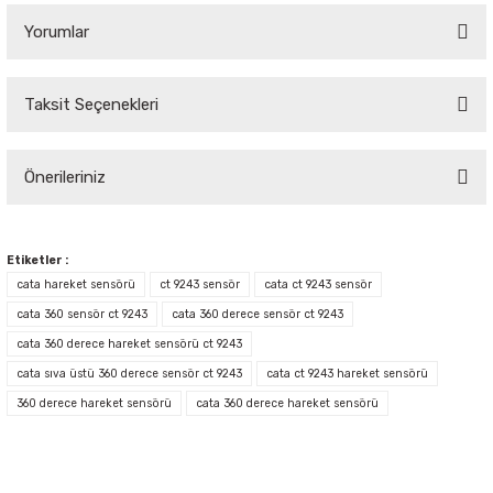
Yorumlar
Taksit Seçenekleri
Bu ürüne ilk yorumu siz yapın!
Önerileriniz
Yorum Yaz
Bu ürünün fiyat bilgisi, resim, ürün açıklamalarında ve diğer konularda
yetersiz gördüğünüz noktaları öneri formunu kullanarak tarafımıza
Etiketler :
iletebilirsiniz.
cata hareket sensörü
ct 9243 sensör
cata ct 9243 sensör
Görüş ve önerileriniz için teşekkür ederiz.
cata 360 sensör ct 9243
cata 360 derece sensör ct 9243
cata 360 derece hareket sensörü ct 9243
Ürün resmi kalitesiz, bozuk veya görüntülenemiyor.
cata sıva üstü 360 derece sensör ct 9243
cata ct 9243 hareket sensörü
Ürün açıklamasında eksik bilgiler bulunuyor.
360 derece hareket sensörü
cata 360 derece hareket sensörü
Ürün bilgilerinde hatalar bulunuyor.
Ürün fiyatı diğer sitelerden daha pahalı.
Bu ürüne benzer farklı alternatifler olmalı.