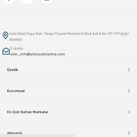
Halil Rıfat Paşa Mah. Perpa Ticaret Merkezi B Blok Kat:5 No:177-179 Şişli/
İstanbul
E-posta
ater_info@ateraydinlatma.com
Üyelik
Kurumsal
En Çok Satan Markalar
Alışveriş