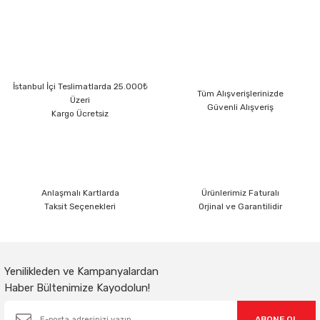
yetersiz gördüğünüz noktaları öneri formunu kullanarak tarafımıza
iletebilirsiniz.
Görüş ve önerileriniz için teşekkür ederiz.
Ürün resmi kalitesiz, bozuk veya görüntülenemiyor.
İstanbul İçi Teslimatlarda 25.000₺
Ürün açıklamasında eksik bilgiler bulunuyor.
Tüm Alışverişlerinizde
Üzeri
Güvenli Alışveriş
Ürün bilgilerinde hatalar bulunuyor.
Kargo Ücretsiz
Ürün fiyatı diğer sitelerden daha pahalı.
Bu ürüne benzer farklı alternatifler olmalı.
Anlaşmalı Kartlarda
Ürünlerimiz Faturalı
Taksit Seçenekleri
Orjinal ve Garantilidir
Gönder
Yenilikleden ve Kampanyalardan
Haber Bültenimize Kayodolun!
ABONE OL