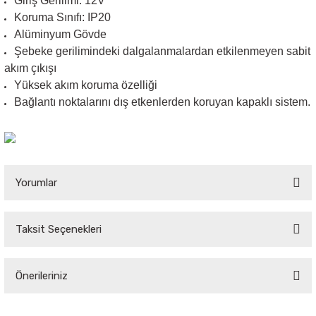
Giriş Gerilimi: 12V
Koruma Sınıfı: IP20
Sarkıt Armatür
Alüminyum Gövde
Şebeke gerilimindeki dalgalanmalardan etkilenmeyen sabit
akım çıkışı
Sensörler
Yüksek akım koruma özelliği
Bağlantı noktalarını dış etkenlerden koruyan kapaklı sistem.
Sıva Altı Led Panel
Sıva Üstü Led Panel
Yorumlar
Sıva Üstü Linear
Taksit Seçenekleri
Bu ürüne ilk yorumu siz yapın!
Önerileriniz
Yorum Yaz
Bu ürünün fiyat bilgisi, resim, ürün açıklamalarında ve diğer konularda