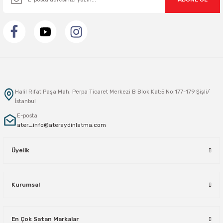
Halil Rıfat Paşa Mah. Perpa Ticaret Merkezi B Blok Kat:5 No:177-179 Şişli/
İstanbul
E-posta
ater_info@ateraydinlatma.com
Üyelik
Kurumsal
En Çok Satan Markalar