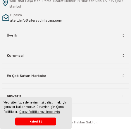
Halil Rıfat Paşa Mah. Perpa Ticaret Merkezi B Blok Kat:5 No:177-179 Şişli/
İstanbul
E-posta
ater_info@ateraydinlatma.com
Üyelik
Kurumsal
En Çok Satan Markalar
Alışveriş
Web sitemizde deneyiminizi geliştirmek için
çerezler kullanıyoruz. Detaylar için Çerez
Politikası.
Çerez Politikamızı inceleyin
Telefon Sipariş Hattı
Kabul Et
ateraydinlatma.com
Tüm Hakları Saklıdır.