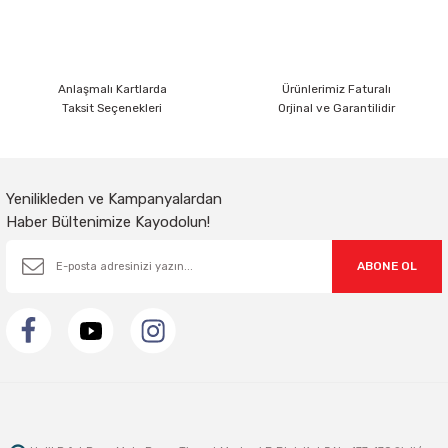
Ürün fiyatı diğer sitelerden daha pahalı.
Bu ürüne benzer farklı alternatifler olmalı.
Anlaşmalı Kartlarda
Ürünlerimiz Faturalı
Taksit Seçenekleri
Orjinal ve Garantilidir
Gönder
Yenilikleden ve Kampanyalardan
Haber Bültenimize Kayodolun!
ABONE OL