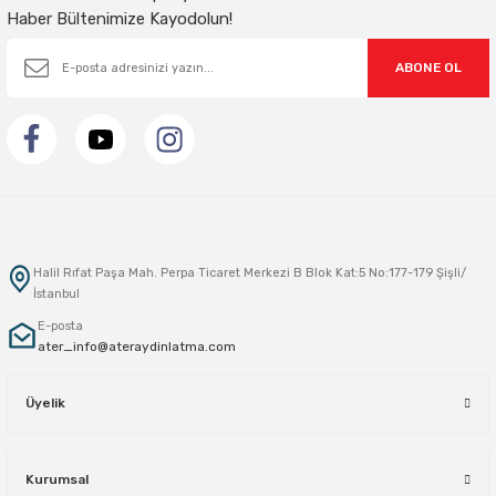
Haber Bültenimize Kayodolun!
ABONE OL
Halil Rıfat Paşa Mah. Perpa Ticaret Merkezi B Blok Kat:5 No:177-179 Şişli/
İstanbul
E-posta
ater_info@ateraydinlatma.com
Üyelik
Kurumsal