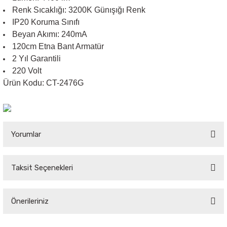
Renk Sıcaklığı: 3200K Günışığı Renk
IP20 Koruma Sınıfı
Sarkıt Armatür
Beyan Akımı: 240mA
120cm Etna Bant Armatür
Sensörler
2 Yıl Garantili
220 Volt
Sıva Altı Led Panel
Ürün Kodu: CT-2476G
Sıva Üstü Led Panel
Yorumlar
Sıva Üstü Linear
Taksit Seçenekleri
Bu ürüne ilk yorumu siz yapın!
Önerileriniz
Yorum Yaz
Bu ürünün fiyat bilgisi, resim, ürün açıklamalarında ve diğer konularda