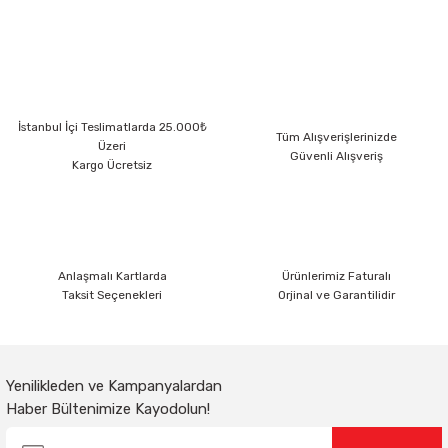
yetersiz gördüğünüz noktaları öneri formunu kullanarak tarafımıza
iletebilirsiniz.
Görüş ve önerileriniz için teşekkür ederiz.
Ürün resmi kalitesiz, bozuk veya görüntülenemiyor.
İstanbul İçi Teslimatlarda 25.000₺
Ürün açıklamasında eksik bilgiler bulunuyor.
Tüm Alışverişlerinizde
Üzeri
Güvenli Alışveriş
Ürün bilgilerinde hatalar bulunuyor.
Kargo Ücretsiz
Ürün fiyatı diğer sitelerden daha pahalı.
Bu ürüne benzer farklı alternatifler olmalı.
Anlaşmalı Kartlarda
Ürünlerimiz Faturalı
Taksit Seçenekleri
Orjinal ve Garantilidir
Gönder
Yenilikleden ve Kampanyalardan
Haber Bültenimize Kayodolun!