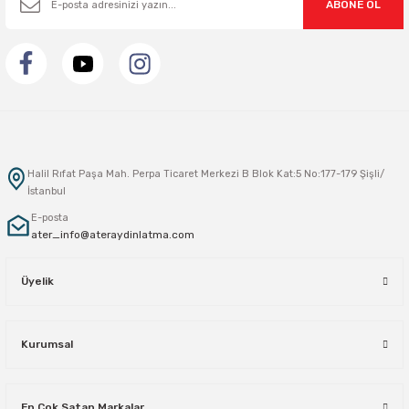
ABONE OL
Halil Rıfat Paşa Mah. Perpa Ticaret Merkezi B Blok Kat:5 No:177-179 Şişli/
İstanbul
E-posta
ater_info@ateraydinlatma.com
Üyelik
Kurumsal
En Çok Satan Markalar