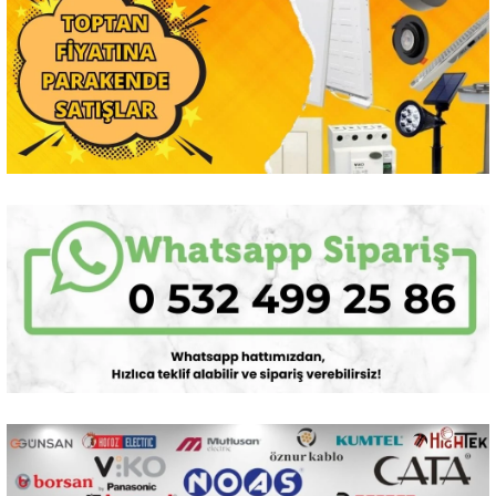
Sarkıt Armatür
Sensörler
Sıva Altı Led Panel
Sıva Üstü Led Panel
Sıva Üstü Linear