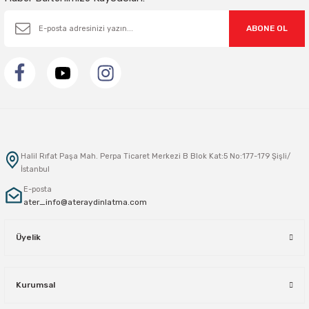
ABONE OL
Halil Rıfat Paşa Mah. Perpa Ticaret Merkezi B Blok Kat:5 No:177-179 Şişli/
İstanbul
E-posta
ater_info@ateraydinlatma.com
Üyelik
Kurumsal