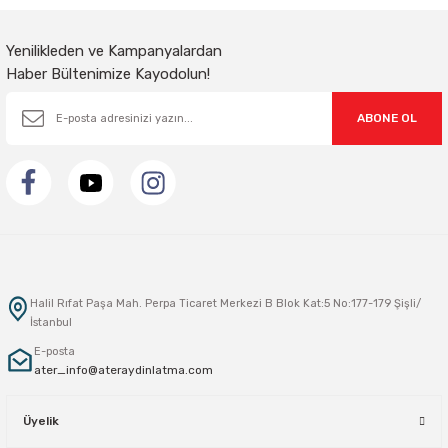
Gönder
Yenilikleden ve Kampanyalardan
Haber Bültenimize Kayodolun!
ABONE OL
Halil Rıfat Paşa Mah. Perpa Ticaret Merkezi B Blok Kat:5 No:177-179 Şişli/
İstanbul
E-posta
ater_info@ateraydinlatma.com
Üyelik