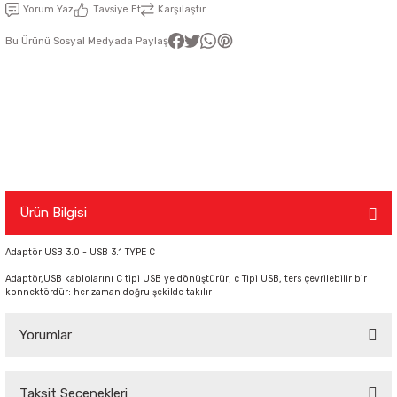
Yorum Yaz
Tavsiye Et
Karşılaştır
latma Ürünleri
nda
ı
Viko Karre Beyaz Çerçeveler
Şerit Led Takım
Ayarlanabilir Led Spot
Cata Ray Spot
Noas Ayarlanabilir Led Panel
Uzaktan Kumandalar
Bu Ürünü Sosyal Medyada Paylaş
Led Kumanda
Dekoratif Spot Armatürler
Cata Merdiven ve Koridor Aydınlatm
Noas Etanj Bant Armatür
Uzaktan Kumandalı Ziller
emeleri
Led Trafoları
Duylar
Dış Mekan Şerit Led
Floresan
Ürün Bilgisi
Hortum Led 220 Volt
Gece Lambası
Adaptör USB 3.0 - USB 3.1 TYPE C
Adaptör,USB kablolarını C tipi USB ye dönüştürür; c Tipi USB, ters çevrilebilir bir
Modül Led
Led Ampul
konnektördür: her zaman doğru şekilde takılır
Yorumlar
Pixel Led
Masa Lambası
Rustik Ampul
Taksit Seçenekleri