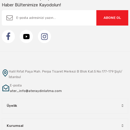
Haber Bültenimize Kayodolun!
ABONE OL
Halil Rıfat Paşa Mah. Perpa Ticaret Merkezi B Blok Kat:5 No:177-179 Şişli/
İstanbul
E-posta
ater_info@ateraydinlatma.com
Üyelik
Kurumsal