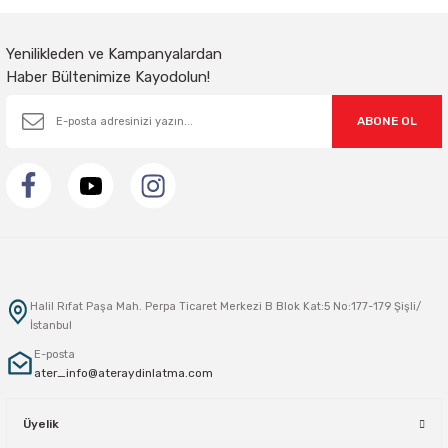
Yenilikleden ve Kampanyalardan
Haber Bültenimize Kayodolun!
ABONE OL
Halil Rıfat Paşa Mah. Perpa Ticaret Merkezi B Blok Kat:5 No:177-179 Şişli/
İstanbul
E-posta
ater_info@ateraydinlatma.com
Üyelik