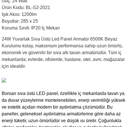
Güç: 24 Watt
Ürün Kodu:
BL-S2-2021
Sarkıt Armatür
Işık Akısı: 1200lm
Boyutlar: 285
x 25
Koruma Sınıfı: IP20 İç Mekan
Sensörler
24W Yuvarlak Sıva Üstü Led Panel Armatür 6500K Beyaz
Kurulumu kolay, maksimum performansa sahip uzun ömürlü,
Sıva Altı Led Panel
ekonomik ve güvenilir bir sıva altı tavan armatürüdür. Tüm iç
mekanlarda; evlerde, ofislerde, hastane, otel, avm, mağazalar
Sıva Üstü Led Panel
için idealdir.
Sıva Üstü Linear
Borsan sıva üstü LED panel, özellikle iç mekanlarda tavan ya
da duvar yüzeylerine montelenebilen, enerji verimliliği yüksek
ve estetik açıdan modern bir aydınlatma çözümüdür. Bu
paneller, geleneksel aydınlatma armatürlerine göre daha az
enerji tüketir, uzun ömürlüdür ve düşük ısı üretir. Çoğunlukla