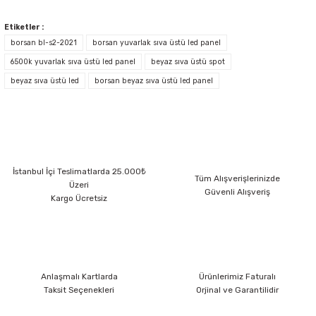
Bu ürünün fiyat bilgisi, resim, ürün açıklamalarında ve diğer konularda
yetersiz gördüğünüz noktaları öneri formunu kullanarak tarafımıza
Etiketler :
iletebilirsiniz.
borsan bl-s2-2021
borsan yuvarlak sıva üstü led panel
Görüş ve önerileriniz için teşekkür ederiz.
6500k yuvarlak sıva üstü led panel
beyaz sıva üstü spot
beyaz sıva üstü led
borsan beyaz sıva üstü led panel
Ürün resmi kalitesiz, bozuk veya görüntülenemiyor.
Ürün açıklamasında eksik bilgiler bulunuyor.
Ürün bilgilerinde hatalar bulunuyor.
Ürün fiyatı diğer sitelerden daha pahalı.
Bu ürüne benzer farklı alternatifler olmalı.
İstanbul İçi Teslimatlarda 25.000₺
Tüm Alışverişlerinizde
Üzeri
Güvenli Alışveriş
Kargo Ücretsiz
Gönder
Anlaşmalı Kartlarda
Ürünlerimiz Faturalı
Taksit Seçenekleri
Orjinal ve Garantilidir