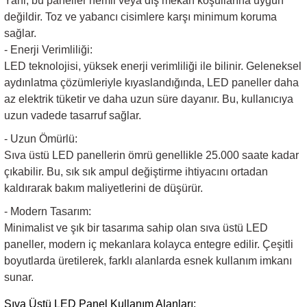
Yani, bu paneller nemli veya dış mekan koşullarına uygun
değildir. Toz ve yabancı cisimlere karşı minimum koruma
sağlar.
- Enerji Verimliliği:
LED teknolojisi, yüksek enerji verimliliği ile bilinir. Geleneksel
aydınlatma çözümleriyle kıyaslandığında, LED paneller daha
az elektrik tüketir ve daha uzun süre dayanır. Bu, kullanıcıya
uzun vadede tasarruf sağlar.
- Uzun Ömürlü:
Sıva üstü LED panellerin ömrü genellikle 25.000 saate kadar
çıkabilir. Bu, sık sık ampul değiştirme ihtiyacını ortadan
kaldırarak bakım maliyetlerini de düşürür.
-
Modern Tasarım:
Minimalist ve şık bir tasarıma sahip olan sıva üstü LED
paneller, modern iç mekanlara kolayca entegre edilir. Çeşitli
boyutlarda üretilerek, farklı alanlarda esnek kullanım imkanı
sunar.
Sıva Üstü LED Panel Kullanım Alanları: