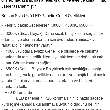
ofisler, mağazalar, hastaneler, okullar ve evlerde kullanılmak
üzere tasarlanmıştır.
Borsan Sıva Üstü LED Panelin Genel Özellikleri
- Renk Sıcaklık Seçenekleri (3000K, 4000K, 6500K):
3000K (Sıcak Beyaz):
Daha sıcak bir ışık tonu sağlar. Ev
ortamları ve oturma alanları için uygundur. Yumuşak ve
rahatlatıcı bir atmosfer yaratır.
4000K (Doğal Beyaz):
Genellikle ofislerde ve çalışma
alanlarında tercih edilir. Hem aydınlık hem de doğal bir ışık
sunar. Görme konforu sağlar.
6500K (Soğuk Beyaz):
En yüksek ışık sıcaklığına sahip
olan bu seçenek, genellikle daha canlı ve enerjik bir atmosfer
yaratır. Tıbbi ortamlarda, laboratuvarlarda ve benzeri
alanlarda kullanılır.
- IP20 Koruma Sınıfı:
LED panellerin
IP20
koruma sınıfı, cihazın sadece
kuru iç mekanlarda kullanılmaya uygun olduğunu belirtir.