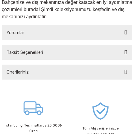
Bahçenize ve dış mekanınıza değer katacak en iyi aydınlatma
çözümleri burada! Şimdi koleksiyonumuzu keşfedin ve dış
mekanınızı aydınlatın.
Yorumlar
Taksit Seçenekleri
Bu ürüne ilk yorumu siz yapın!
Önerileriniz
Yorum Yaz
Bu ürünün fiyat bilgisi, resim, ürün açıklamalarında ve diğer konularda
yetersiz gördüğünüz noktaları öneri formunu kullanarak tarafımıza
iletebilirsiniz.
Görüş ve önerileriniz için teşekkür ederiz.
Ürün resmi kalitesiz, bozuk veya görüntülenemiyor.
İstanbul İçi Teslimatlarda 25.000₺
Ürün açıklamasında eksik bilgiler bulunuyor.
Tüm Alışverişlerinizde
Üzeri
Güvenli Alışveriş