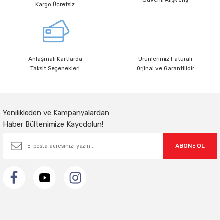
Ürün bilgilerinde hatalar bulunuyor.
Kargo Ücretsiz
Ürün fiyatı diğer sitelerden daha pahalı.
Bu ürüne benzer farklı alternatifler olmalı.
Anlaşmalı Kartlarda
Ürünlerimiz Faturalı
Taksit Seçenekleri
Orjinal ve Garantilidir
Gönder
Yenilikleden ve Kampanyalardan
Haber Bültenimize Kayodolun!
ABONE OL