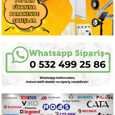
Sarkıt Armatür
Sensörler
Sıva Altı Led Panel
Sıva Üstü Led Panel
Sıva Üstü Linear