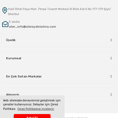
Halil Rıfat Paşa Mah. Perpa Ticaret Merkezi B Blok Kat:5 No:177-179 Şişli/
İstanbul
E-posta
ater_info@ateraydinlatma.com
Üyelik
Kurumsal
En Çok Satan Markalar
Alışveriş
Web sitemizde deneyiminizi geliştirmek için
çerezler kullanıyoruz. Detaylar için Çerez
Politikası.
Çerez Politikamızı inceleyin
Telefon Sipariş Hattı
Kabul Et