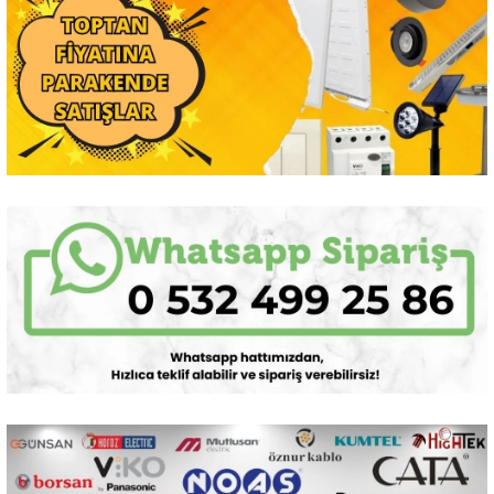
Sarkıt Armatür
Sensörler
Sıva Altı Led Panel
Sıva Üstü Led Panel
Sıva Üstü Linear