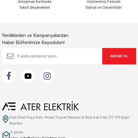
Anlaşmalı Kartlarda
Ürünlerimiz Faturalı
Taksit Seçenekleri
Orjinal ve Garantilidir
Gönder
Yenilikleden ve Kampanyalardan
Haber Bültenimize Kayodolun!
ABONE OL
Halil Rıfat Paşa Mah. Perpa Ticaret Merkezi B Blok Kat:5 No:177-179 Şişli/
İstanbul
E-posta