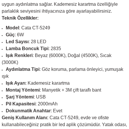
uygun aydınlatma sağlar. Kademesiz karartma özelliğiyle
parlaklık seviyesini ihtiyacınıza göre ayarlayabilirsiniz.
Teknik Özellikler:
Model
: Cata CT-5249
Güç
: 6W
Led Sayısı
: 28 LED
Lamba Boncuk Tipi
: 2835
Işık Renkleri
: Beyaz (6000K), Doğal (4500K), Sıcak
(3000K)
Aydınlatma Tipi
: Göz koruma, parlama önleyici, yumuşak
ışık
Işık Ayarı
: Kademesiz karartma
Montaj Yöntemi
: Manyetik + 3M çift taraflı bant
Şarj Yöntemi
: USB
Pil Kapasitesi
: 2000mAh
Dokunmatik Anahtar
: Evet
Geniş Kullanım Alanı:
Cata CT-5249, evde ve ofiste
kullanabileceğiniz pratik bir led aplik çözümüdür. Yatak odası,