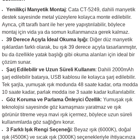
Yenilikçi Manyetik Montaj
: Cata CT-5249, dahili manyetik
destek sayesinde metal yüzeylere kolayca monte edilebilir.
Ayrıca, çift taraflı bant ile her yere yapıştırılabilir, böylece
montaj için vida ya da somun kullanmanıza gerek kalmaz.
39 Derece Açıyla İdeal Okuma Işığı
: Diğer düz manyetik
ışıklardan farklı olarak, bu ışık 39 derece açıyla tasarlanmıştır,
bu da özellikle yatak başlığı gibi okuma alanları için ideal bir
çözüm sunar.
Şarj Edilebilir ve Uzun Süreli Kullanım
: Dahili 2000mAh
şarj edilebilir batarya, USB kablosu ile kolayca şarj edilebilir.
Tek şarjla, yumuşak ışık modunda 48 saate kadar, orta modda
10 saate kadar, parlak modda ise 3 saate kadar kullanılabilir.
Göz Koruma ve Parlama Önleyici Özellik
: Yumuşak ışık
teknolojisi sayesinde göz kamaşması yaratmaz ve ışık
görünür titreme veya mavi ışık içermez, böylece uzun süreli
kullanımlarda göz sağlığını korur.
3 Farklı Işık Rengi Seçeneği
: Beyaz ışık (6000K), doğal
ışık (4500K) ve sıcak ışık (3000K) seçenekleriyle ihtiyacınıza