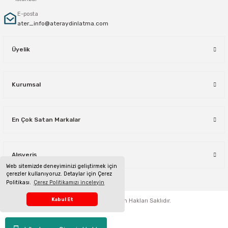
E-posta
ater_info@ateraydinlatma.com
Üyelik
Kurumsal
En Çok Satan Markalar
Alışveriş
Web sitemizde deneyiminizi geliştirmek için
çerezler kullanıyoruz. Detaylar için Çerez
Politikası.
Çerez Politikamızı inceleyin
Telefon Sipariş Hattı
Kabul Et
ateraydinlatma.com
Tüm Hakları Saklıdır.