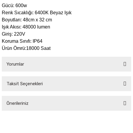
Gücü: 600w
Renk Sıcaklığı: 6400K Beyaz Işık
Sarkıt Armatür
Boyutları:
48cm x 32 cm
Işık Akısı: 48000 lumen
Sensörler
Giriş: 220V
Koruma Sınıfı: IP64
Sıva Altı Led Panel
Ürün Ömrü:18000 Saat
Yorumlar
Sıva Üstü Led Panel
Sıva Üstü Linear
Taksit Seçenekleri
Bu ürüne ilk yorumu siz yapın!
Önerileriniz
Yorum Yaz
Bu ürünün fiyat bilgisi, resim, ürün açıklamalarında ve diğer konularda
yetersiz gördüğünüz noktaları öneri formunu kullanarak tarafımıza
iletebilirsiniz.