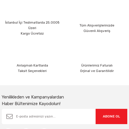
Görüş ve önerileriniz için teşekkür ederiz.
Ürün resmi kalitesiz, bozuk veya görüntülenemiyor.
İstanbul İçi Teslimatlarda 25.000₺
Ürün açıklamasında eksik bilgiler bulunuyor.
Tüm Alışverişlerinizde
Üzeri
Güvenli Alışveriş
Ürün bilgilerinde hatalar bulunuyor.
Kargo Ücretsiz
Ürün fiyatı diğer sitelerden daha pahalı.
Bu ürüne benzer farklı alternatifler olmalı.
Anlaşmalı Kartlarda
Ürünlerimiz Faturalı
Taksit Seçenekleri
Orjinal ve Garantilidir
Gönder
Yenilikleden ve Kampanyalardan
Haber Bültenimize Kayodolun!
ABONE OL