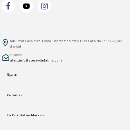
Halil Rıfat Paşa Mah. Perpa Ticaret Merkezi B Blok Kat:5 No:177-179 Şişli/
İstanbul
E-posta
ater_info@ateraydinlatma.com
Üyelik
Kurumsal
En Çok Satan Markalar