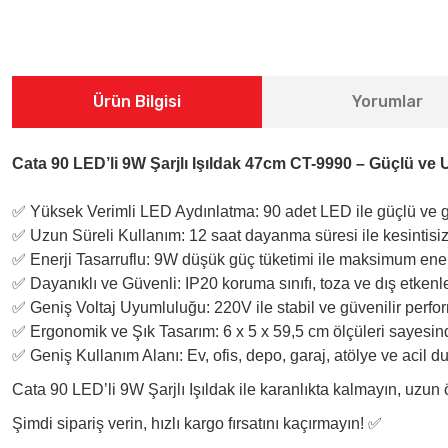
Ürün Bilgisi
Yorumlar
Cata 90 LED’li 9W Şarjlı Işıldak 47cm CT-9990 – Güçlü v
✅ Yüksek Verimli LED Aydınlatma: 90 adet LED ile güçlü ve g
✅ Uzun Süreli Kullanım: 12 saat dayanma süresi ile kesintisiz
✅ Enerji Tasarruflu: 9W düşük güç tüketimi ile maksimum enerji
✅ Dayanıklı ve Güvenli: IP20 koruma sınıfı, toza ve dış etkenl
✅ Geniş Voltaj Uyumluluğu: 220V ile stabil ve güvenilir perfo
✅ Ergonomik ve Şık Tasarım: 6 x 5 x 59,5 cm ölçüleri sayesin
✅ Geniş Kullanım Alanı: Ev, ofis, depo, garaj, atölye ve acil du
Cata 90 LED’li 9W Şarjlı Işıldak ile karanlıkta kalmayın, uzun 
Şimdi sipariş verin, hızlı kargo fırsatını kaçırmayın! ✅