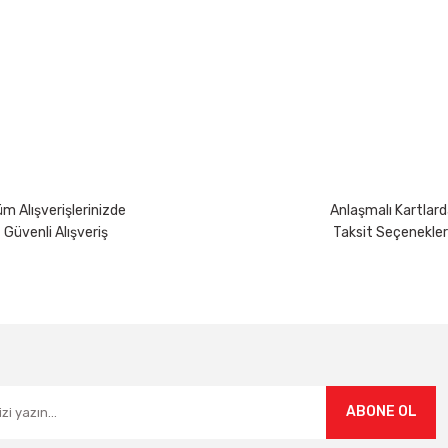
yetersiz gördüğünüz noktaları öneri formunu kullanarak tarafımıza iletebili
Bu ürüne ilk yorumu siz yapın!
Yorum Yaz
m Alışverişlerinizde
Anlaşmalı Kartlard
Güvenli Alışveriş
Taksit Seçenekler
Gönder
ABONE OL