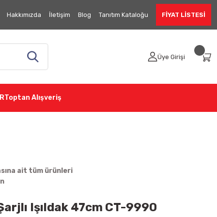
Hakkımızda
İletişim
Blog
Tanıtım Kataloğu
FİYAT LİSTESİ
Üye Girişi
R
Toptan Alışveriş
ına ait tüm ürünleri
in
Şarjlı Işıldak 47cm CT-9990