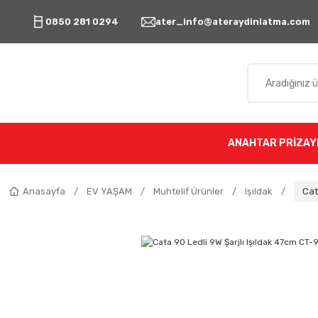
0850 281 0294
ater_info@ateraydinlatma.com
ANAHTAR PRİZ
AY
Anasayfa
EV YAŞAM
Muhtelif Ürünler
Işıldak
Cat