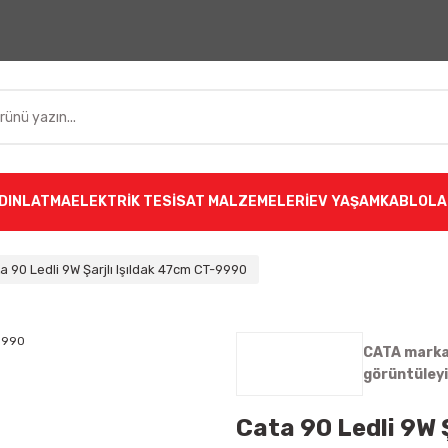
DINLATMA
ELEKTRİK TESİSAT MALZEMELERİ
EV YAŞAM
KABLOLA
a 90 Ledli 9W Şarjlı Işıldak 47cm CT-9990
CATA markas
görüntüley
Cata 90 Ledli 9W 