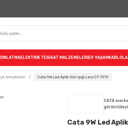
DINLATMA
ELEKTRİK TESİSAT MALZEMELERİ
EV YAŞAM
KABLOLA
çe Armatürleri
Cata 9W Led Aplik Gün Işığı Lara CT-7079
CATA markas
görüntüley
Cata 9W Led Aplik