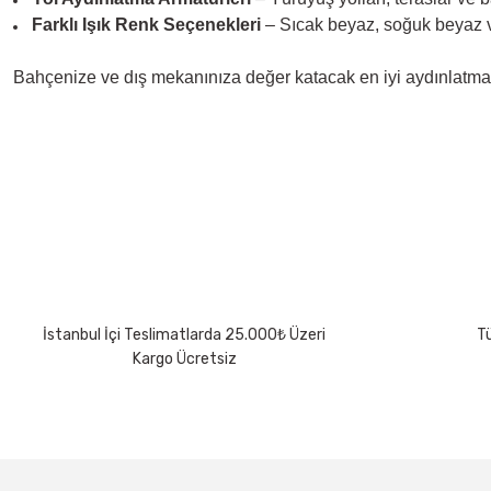
Farklı Işık Renk Seçenekleri
– Sıcak beyaz, soğuk beyaz ve 
Bahçenize ve dış mekanınıza değer katacak en iyi aydınlatm
Bu ürünün fiyat bilgisi, resim, ürün açıklamalarında ve diğer konularda 
Görüş ve önerileriniz için teşekkür ederiz.
Ürün resmi kalitesiz, bozuk veya görüntülenemiyor.
Ürün açıklamasında eksik bilgiler bulunuyor.
Ürün bilgilerinde hatalar bulunuyor.
Ürün fiyatı diğer sitelerden daha pahalı.
İstanbul İçi Teslimatlarda 25.000₺ Üzeri
Tü
Bu ürüne benzer farklı alternatifler olmalı.
Kargo Ücretsiz