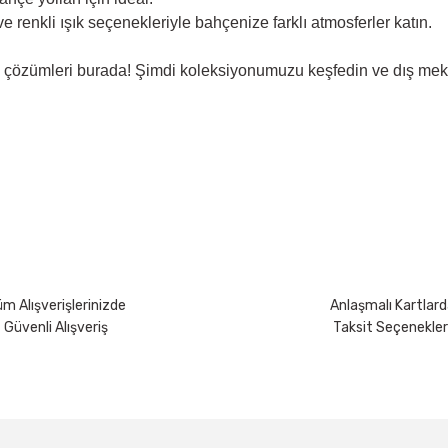
renkli ışık seçenekleriyle bahçenize farklı atmosferler katın.
a çözümleri burada! Şimdi koleksiyonumuzu keşfedin ve dış mek
yetersiz gördüğünüz noktaları öneri formunu kullanarak tarafımıza iletebili
Bu ürüne ilk yorumu siz yapın!
Yorum Yaz
m Alışverişlerinizde
Anlaşmalı Kartlard
Güvenli Alışveriş
Taksit Seçenekler
Gönder