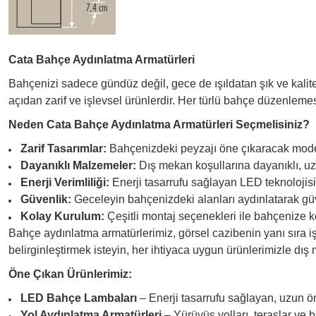
Cata Bahçe Aydınlatma Armatürleri
Bahçenizi sadece gündüz değil, gece de ışıldatan şık ve kalit
açıdan zarif ve işlevsel ürünlerdir. Her türlü bahçe düzenlemesi
Neden Cata Bahçe Aydınlatma Armatürleri Seçmelisiniz?
Zarif Tasarımlar:
Bahçenizdeki peyzajı öne çıkaracak modern
Dayanıklı Malzemeler:
Dış mekan koşullarına dayanıklı, uzu
Enerji Verimliliği:
Enerji tasarrufu sağlayan LED teknolojisi
Güvenlik:
Geceleyin bahçenizdeki alanları aydınlatarak güven
Kolay Kurulum:
Çeşitli montaj seçenekleri ile bahçenize ko
Bahçe aydınlatma armatürlerimiz, görsel cazibenin yanı sıra i
belirginleştirmek isteyin, her ihtiyaca uygun ürünlerimizle dış 
Öne Çıkan Ürünlerimiz:
LED Bahçe Lambaları
– Enerji tasarrufu sağlayan, uzun öm
Yol Aydınlatma Armatürleri
– Yürüyüş yolları, teraslar ve b