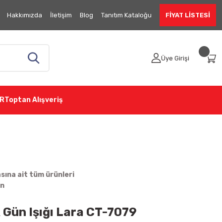
Hakkımızda
İletişim
Blog
Tanıtım Kataloğu
FİYAT LİSTESİ
Üye Girişi
R
Toptan Alışveriş
ına ait tüm ürünleri
in
 Gün Işığı Lara CT-7079