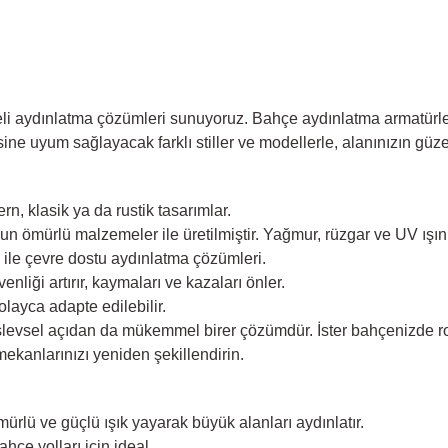
eli aydınlatma çözümleri sunuyoruz. Bahçe aydınlatma armatürleri
ne uyum sağlayacak farklı stiller ve modellerle, alanınızın güzell
, klasik ya da rustik tasarımlar.
n ömürlü malzemeler ile üretilmiştir. Yağmur, rüzgar ve UV ışınla
 ile çevre dostu aydınlatma çözümleri.
liği artırır, kaymaları ve kazaları önler.
layca adapte edilebilir.
şlevsel açıdan da mükemmel birer çözümdür. İster bahçenizde rom
mekanlarınızı yeniden şekillendirin.
ürlü ve güçlü ışık yayarak büyük alanları aydınlatır.
ahçe yolları için ideal.