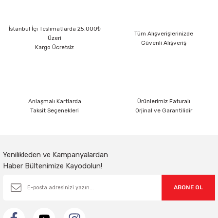
Ürün resmi kalitesiz, bozuk veya görüntülenemiyor.
İstanbul İçi Teslimatlarda 25.000₺
Ürün açıklamasında eksik bilgiler bulunuyor.
Tüm Alışverişlerinizde
Üzeri
Güvenli Alışveriş
Ürün bilgilerinde hatalar bulunuyor.
Kargo Ücretsiz
Ürün fiyatı diğer sitelerden daha pahalı.
Bu ürüne benzer farklı alternatifler olmalı.
Anlaşmalı Kartlarda
Ürünlerimiz Faturalı
Taksit Seçenekleri
Orjinal ve Garantilidir
Gönder
Yenilikleden ve Kampanyalardan
Haber Bültenimize Kayodolun!
ABONE OL