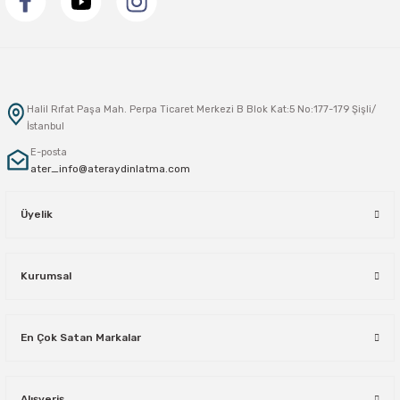
Halil Rıfat Paşa Mah. Perpa Ticaret Merkezi B Blok Kat:5 No:177-179 Şişli/
İstanbul
E-posta
ater_info@ateraydinlatma.com
Üyelik
Kurumsal
En Çok Satan Markalar
Alışveriş