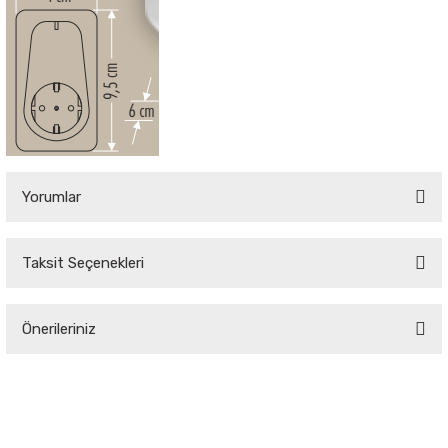
Sarkıt Armatür
Sensörler
Sıva Altı Led Panel
Yorumlar
Sıva Üstü Led Panel
Taksit Seçenekleri
Sıva Üstü Linear
Bu ürüne ilk yorumu siz yapın!
Önerileriniz
Yorum Yaz
Bu ürünün fiyat bilgisi, resim, ürün açıklamalarında ve diğer konularda
yetersiz gördüğünüz noktaları öneri formunu kullanarak tarafımıza
iletebilirsiniz.
Görüş ve önerileriniz için teşekkür ederiz.