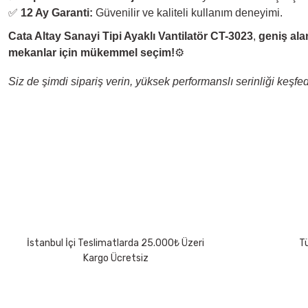
✅
12 Ay Garanti:
Güvenilir ve kaliteli kullanım deneyimi.
Cata Altay Sanayi Tipi Ayaklı Vantilatör CT-3023
,
geniş ala
mekanlar için mükemmel seçim!
⚙️
Siz de şimdi sipariş verin, yüksek performanslı serinliği keşfed
Bu ürünün fiyat bilgisi, resim, ürün açıklamalarında ve diğer konularda 
Görüş ve önerileriniz için teşekkür ederiz.
Ürün resmi kalitesiz, bozuk veya görüntülenemiyor.
Ürün açıklamasında eksik bilgiler bulunuyor.
Ürün bilgilerinde hatalar bulunuyor.
Ürün fiyatı diğer sitelerden daha pahalı.
İstanbul İçi Teslimatlarda 25.000₺ Üzeri
Tü
Bu ürüne benzer farklı alternatifler olmalı.
Kargo Ücretsiz