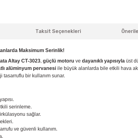
Taksit Seçenekleri
Önerile
Alanlarda Maksimum Serinlik!
ata Altay CT-3023
,
güçlü motoru
ve
dayanıklı yapısıyla
üst d
tlı alüminyum pervanesi
ile büyük alanlarda bile etkili hava ak
tasarruflu bir kullanım sunar.
yapısı.
kili serinleme.
irkülasyonu sağlar.
ekleri.
arrufu ve güvenli kullanım.
a.