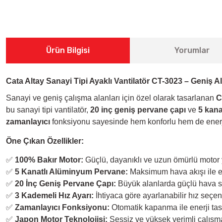
Ürün Bilgisi
Yorumlar
Cata Altay Sanayi Tipi Ayaklı Vantilatör CT-3023 – Geniş 
Sanayi ve geniş çalışma alanları için özel olarak tasarlanan
C
bu sanayi tipi vantilatör,
20 inç geniş pervane çapı
ve
5 kana
zamanlayıcı
fonksiyonu sayesinde hem konforlu hem de enerji 
Öne Çıkan Özellikler:
✅
100% Bakır Motor:
Güçlü, dayanıklı ve uzun ömürlü motor 
✅
5 Kanatlı Alüminyum Pervane:
Maksimum hava akışı ile et
✅
20 İnç Geniş Pervane Çapı:
Büyük alanlarda güçlü hava s
✅
3 Kademeli Hız Ayarı:
İhtiyaca göre ayarlanabilir hız seçen
✅
Zamanlayıcı Fonksiyonu:
Otomatik kapanma ile enerji tas
✅
Japon Motor Teknolojisi:
Sessiz ve yüksek verimli çalışm