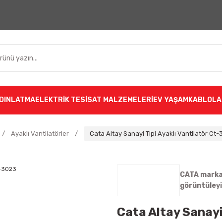
DINLATMA
ELEKTRİK TESİSAT MALZEMELERİ
EV YAŞAM
KABLOLA
Ayaklı Vantilatörler
Cata Altay Sanayi Tipi Ayaklı Vantilatör Ct
CATA markas
görüntüley
Cata Altay Sanayi