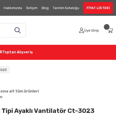
Hakkımızda
İletişim
Blog
Tanıtım Kataloğu
FİYAT LİSTESİ
Üye Girişi
R
Toptan Alışveriş
-3023
ına ait tüm ürünleri
in
 Tipi Ayaklı Vantilatör Ct-3023