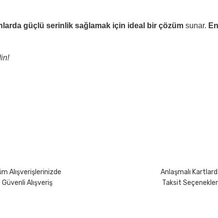
nlarda güçlü serinlik sağlamak için ideal bir çözüm
sunar.
En
in!
yetersiz gördüğünüz noktaları öneri formunu kullanarak tarafımıza iletebili
Bu ürüne ilk yorumu siz yapın!
Yorum Yaz
m Alışverişlerinizde
Anlaşmalı Kartlard
Güvenli Alışveriş
Taksit Seçenekler