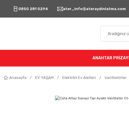
0850 281 0294
ater_info@ateraydinlatma.com
ANAHTAR PRİZ
AY
Anasayfa
EV YAŞAM
Elektrikli Ev Aletleri
Vantilatörler