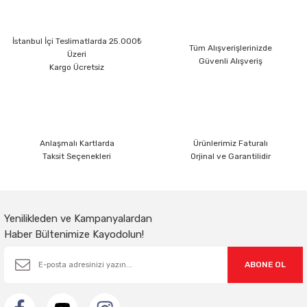
Ürün resmi kalitesiz, bozuk veya görüntülenemiyor.
İstanbul İçi Teslimatlarda 25.000₺
Ürün açıklamasında eksik bilgiler bulunuyor.
Tüm Alışverişlerinizde
Üzeri
Güvenli Alışveriş
Ürün bilgilerinde hatalar bulunuyor.
Kargo Ücretsiz
Ürün fiyatı diğer sitelerden daha pahalı.
Bu ürüne benzer farklı alternatifler olmalı.
Anlaşmalı Kartlarda
Ürünlerimiz Faturalı
Taksit Seçenekleri
Orjinal ve Garantilidir
Gönder
Yenilikleden ve Kampanyalardan
Haber Bültenimize Kayodolun!
ABONE OL