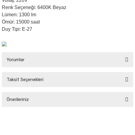
Voltaj:
220V
Renk Seçeneği:
6400K Beyaz
Sarkıt Armatür
Lümen:
1300
lm
Ömür: 15000 saat
Duy Tipi: E-27
Sensörler
Sıva Altı Led Panel
Yorumlar
Sıva Üstü Led Panel
Taksit Seçenekleri
Sıva Üstü Linear
Bu ürüne ilk yorumu siz yapın!
Önerileriniz
Yorum Yaz
Bu ürünün fiyat bilgisi, resim, ürün açıklamalarında ve diğer konularda
yetersiz gördüğünüz noktaları öneri formunu kullanarak tarafımıza
iletebilirsiniz.
Görüş ve önerileriniz için teşekkür ederiz.