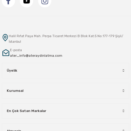
Halil Rıfat Paşa Mah. Perpa Ticaret Merkezi B Blok Kat:5 No:177-179 Şişli/
İstanbul
E-posta
ater_info@ateraydinlatma.com
Üyelik
Kurumsal
En Çok Satan Markalar