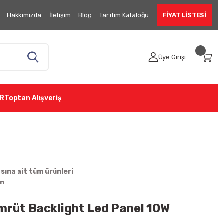
Hakkımızda
İletişim
Blog
Tanıtım Kataloğu
FİYAT LİSTESİ
Üye Girişi
R
Toptan Alışveriş
ına ait tüm ürünleri
in
rüt Backlight Led Panel 10W