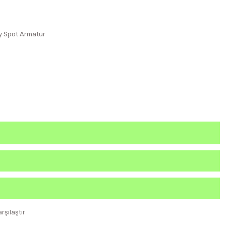
y Spot Armatür
arşılaştır