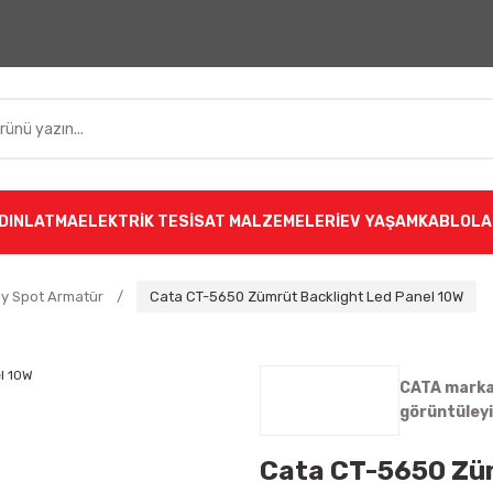
DINLATMA
ELEKTRİK TESİSAT MALZEMELERİ
EV YAŞAM
KABLOLA
ay Spot Armatür
Cata CT-5650 Zümrüt Backlight Led Panel 10W
CATA markas
görüntüley
Cata CT-5650 Züm