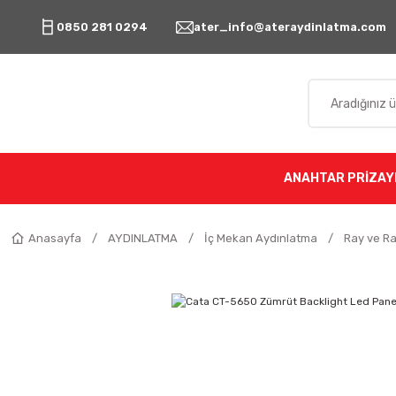
0850 281 0294
ater_info@ateraydinlatma.com
ANAHTAR PRİZ
AY
Anasayfa
AYDINLATMA
İç Mekan Aydınlatma
Ray ve R