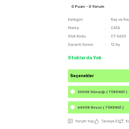
0 Puan - 0 Yorum
Kategori
Ray ve Ra
Marka
CATA
Stok Kodu
CT-5650
Garanti Süresi
12 Ay
Stoklarda Yok
Seçenekler
3200K Günışığı ( TÜKENDİ )
6400K Beyaz ( TÜKENDİ )
Yorum Yaz
Tavsiye Et
K