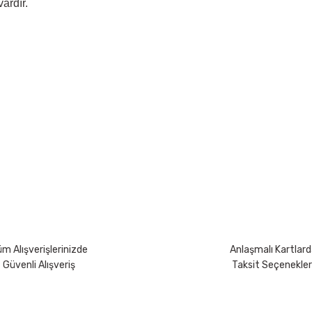
ardır.
yetersiz gördüğünüz noktaları öneri formunu kullanarak tarafımıza iletebili
Bu ürüne ilk yorumu siz yapın!
Yorum Yaz
m Alışverişlerinizde
Anlaşmalı Kartlard
Güvenli Alışveriş
Taksit Seçenekler