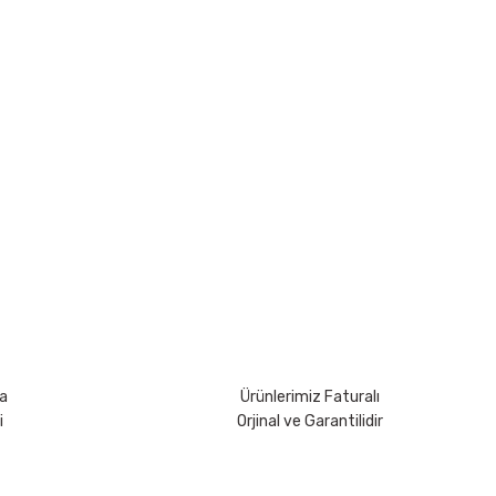
rsiniz.
a
Ürünlerimiz Faturalı
i
Orjinal ve Garantilidir