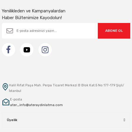
Yenilikleden ve Kampanyalardan
Haber Bültenimize Kayodolun!
ABONE OL
Halil Rıfat Paşa Mah. Perpa Ticaret Merkezi B Blok Kat:5 No:177-179 Şişli/
İstanbul
E-posta
ater_info@ateraydinlatma.com
Üyelik