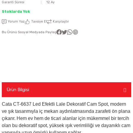
Garanti Süresi
12 Ay
latma Ürünleri
nda
ı
Stoklarda Yok
Viko Karre Beyaz Çerçeveler
Şerit Led Takım
Ayarlanabilir Led Spot
Cata Ray Spot
Noas Ayarlanabilir Led Panel
Uzaktan Kumandalar
Yorum Yaz
Tavsiye Et
Karşılaştır
Led Kumanda
Dekoratif Spot Armatürler
Cata Merdiven ve Koridor Aydınlatm
Noas Etanj Bant Armatür
Uzaktan Kumandalı Ziller
Bu Ürünü Sosyal Medyada Paylaş
emeleri
Led Trafoları
Duylar
Dış Mekan Şerit Led
Floresan
Hortum Led 220 Volt
Gece Lambası
Ürün Bilgisi
Modül Led
Led Ampul
Cata CT-6637 Led Efektli Lale Dekoratif Cam Spot, modern
ve şık tasarımıyla iç mekan aydınlatmasında zarafeti ön plana
Pixel Led
Masa Lambası
çıkarır. Hem ev hem de ticari alanlar için mükemmel bir tercih
olan bu dekoratif spot, yüksek ışık verimliliği ve dayanıklı cam
Rustik Ampul
yapısıyla uzun ömürlü kullanım sağlar.