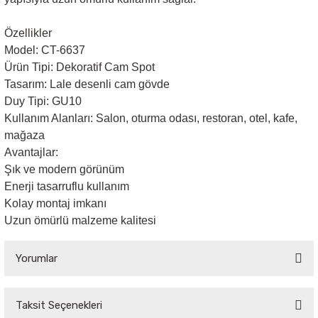
Özellikler
Sarkıt Armatür
Model: CT-6637
Ürün Tipi: Dekoratif Cam Spot
Sensörler
Tasarım: Lale desenli cam gövde
Duy Tipi: GU10
Sıva Altı Led Panel
Kullanım Alanları: Salon, oturma odası, restoran, otel, kafe,
mağaza
Avantajlar:
Sıva Üstü Led Panel
Şık ve modern görünüm
Enerji tasarruflu kullanım
Sıva Üstü Linear
Kolay montaj imkanı
Uzun ömürlü malzeme kalitesi
Yorumlar
Taksit Seçenekleri
Bu ürüne ilk yorumu siz yapın!