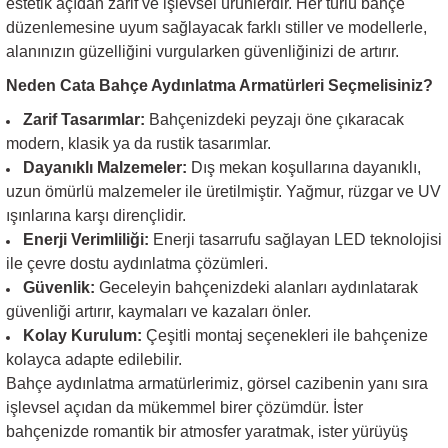
estetik açıdan zarif ve işlevsel ürünlerdir. Her türlü bahçe
düzenlemesine uyum sağlayacak farklı stiller ve modellerle,
alanınızın güzelliğini vurgularken güvenliğinizi de artırır.
Neden Cata Bahçe Aydınlatma Armatürleri Seçmelisiniz?
Zarif Tasarımlar:
Bahçenizdeki peyzajı öne çıkaracak
modern, klasik ya da rustik tasarımlar.
Dayanıklı Malzemeler:
Dış mekan koşullarına dayanıklı,
uzun ömürlü malzemeler ile üretilmiştir. Yağmur, rüzgar ve UV
ışınlarına karşı dirençlidir.
Enerji Verimliliği:
Enerji tasarrufu sağlayan LED teknolojisi
ile çevre dostu aydınlatma çözümleri.
Güvenlik:
Geceleyin bahçenizdeki alanları aydınlatarak
güvenliği artırır, kaymaları ve kazaları önler.
Kolay Kurulum:
Çeşitli montaj seçenekleri ile bahçenize
kolayca adapte edilebilir.
Bahçe aydınlatma armatürlerimiz, görsel cazibenin yanı sıra
işlevsel açıdan da mükemmel birer çözümdür. İster
bahçenizde romantik bir atmosfer yaratmak, ister yürüyüş