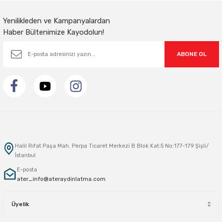
Gönder
Yenilikleden ve Kampanyalardan
Haber Bültenimize Kayodolun!
ABONE OL
Halil Rıfat Paşa Mah. Perpa Ticaret Merkezi B Blok Kat:5 No:177-179 Şişli/
İstanbul
E-posta
ater_info@ateraydinlatma.com
Üyelik