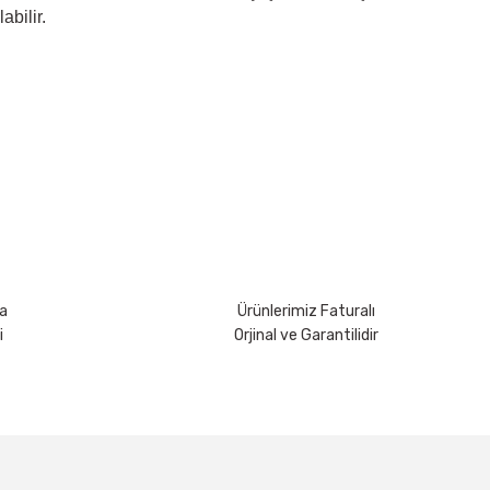
abilir.
rsiniz.
a
Ürünlerimiz Faturalı
i
Orjinal ve Garantilidir