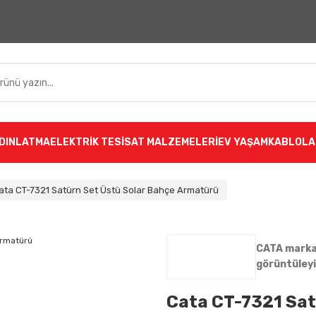
DINLATMA
ELEKTRİK TESİSAT MALZEMELERİ
EV YAŞAM
KABLOLA
ata CT-7321 Satürn Set Üstü Solar Bahçe Armatürü
CATA markas
görüntüley
Cata CT-7321 Sat