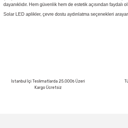
dayanıklıdır. Hem güvenlik hem de estetik açısından faydalı ola
Solar LED aplikler, çevre dostu aydınlatma seçenekleri arayan h
Bu ürünün fiyat bilgisi, resim, ürün açıklamalarında ve diğer konularda 
Görüş ve önerileriniz için teşekkür ederiz.
Ürün resmi kalitesiz, bozuk veya görüntülenemiyor.
Ürün açıklamasında eksik bilgiler bulunuyor.
Ürün bilgilerinde hatalar bulunuyor.
Ürün fiyatı diğer sitelerden daha pahalı.
İstanbul İçi Teslimatlarda 25.000₺ Üzeri
Tü
Bu ürüne benzer farklı alternatifler olmalı.
Kargo Ücretsiz