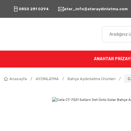
0850 281 0294
ater_info@ateraydinlatma.com
ANAHTAR PRİZ
AY
Anasayfa
AYDINLATMA
Bahçe Aydınlatma Ürünleri
C