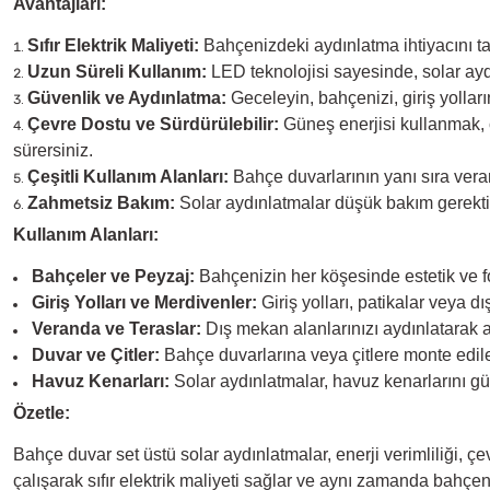
Avantajları:
Sıfır Elektrik Maliyeti:
Bahçenizdeki aydınlatma ihtiyacını tama
Uzun Süreli Kullanım:
LED teknolojisi sayesinde, solar ayd
Güvenlik ve Aydınlatma:
Geceleyin, bahçenizi, giriş yolları
Çevre Dostu ve Sürdürülebilir:
Güneş enerjisi kullanmak, ç
sürersiniz.
Çeşitli Kullanım Alanları:
Bahçe duvarlarının yanı sıra veran
Zahmetsiz Bakım:
Solar aydınlatmalar düşük bakım gerektir
Kullanım Alanları:
Bahçeler ve Peyzaj:
Bahçenizin her köşesinde estetik ve f
Giriş Yolları ve Merdivenler:
Giriş yolları, patikalar veya 
Veranda ve Teraslar:
Dış mekan alanlarınızı aydınlatarak ak
Duvar ve Çitler:
Bahçe duvarlarına veya çitlere monte ediler
Havuz Kenarları:
Solar aydınlatmalar, havuz kenarlarını güve
Özetle:
Bahçe duvar set üstü solar aydınlatmalar, enerji verimliliği, 
çalışarak sıfır elektrik maliyeti sağlar ve aynı zamanda bahçe