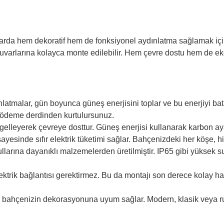
arda hem dekoratif hem de fonksiyonel aydınlatma sağlamak için
duvarlarına kolayca monte edilebilir. Hem çevre dostu hem de ek
nlatmalar, gün boyunca güneş enerjisini toplar ve bu enerjiyi b
ası ödeme derdinden kurtulursunuz.
ngelleyerek çevreye dosttur. Güneş enerjisi kullanarak karbon ayak
yesinde sıfır elektrik tüketimi sağlar. Bahçenizdeki her köşe, h
larına dayanıklı malzemelerden üretilmiştir. IP65 gibi yüksek s
ektrik bağlantısı gerektirmez. Bu da montajı son derece kolay h
le bahçenizin dekorasyonuna uyum sağlar. Modern, klasik veya rus