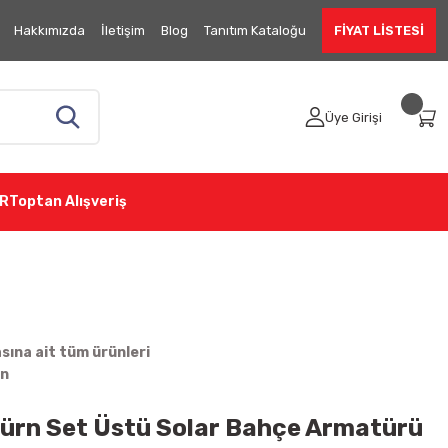
Hakkımızda
İletişim
Blog
Tanıtım Kataloğu
FİYAT LİSTESİ
Üye Girişi
R
Toptan Alışveriş
ına ait tüm ürünleri
in
ürn Set Üstü Solar Bahçe Armatürü