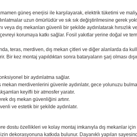
men güneş enerjisi ile karşılayarak, elektrik tüketimi ve maliyetl
ınlatmalar uzun ömürlüdür ve sık sık değiştirilmesine gerek yok
nı veya dış mekanları güvenli bir şekilde aydınlatarak hırsızlık 
evreyi korumaya katkı sağlar. Fosil yakıtlar yerine doğal ve tem
da, teras, merdiven, dış mekan çitleri ve diğer alanlarda da kull
ir. Bir kez montaj yapıldıktan sonra bataryaların şarj olması dı
onksiyonel bir aydınlatma sağlar.
dış mekan merdivenlerini güvenle aydınlatır, gece yolunuzu bulma
şamları keyifli bir atmosfer yaratır.
ek dış mekan güvenliğini artırır.
nli ve estetik bir şekilde aydınlatır.
çevre dostu özellikleri ve kolay montaj imkanıyla dış mekanlar i
nizin dekorasyonuna katkıda bulunur. Dayanıklı yapıları sayesind