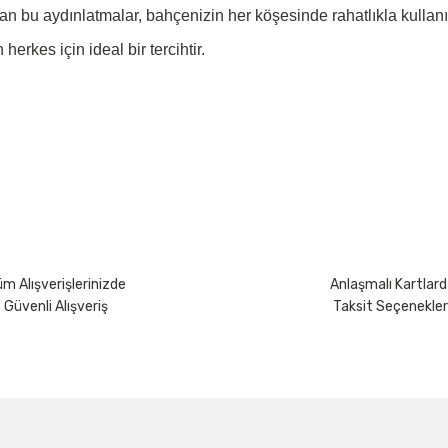
n bu aydınlatmalar, bahçenizin her köşesinde rahatlıkla kullanıl
erkes için ideal bir tercihtir.
yetersiz gördüğünüz noktaları öneri formunu kullanarak tarafımıza iletebili
Bu ürüne ilk yorumu siz yapın!
Yorum Yaz
m Alışverişlerinizde
Anlaşmalı Kartlard
Güvenli Alışveriş
Taksit Seçenekler
Gönder