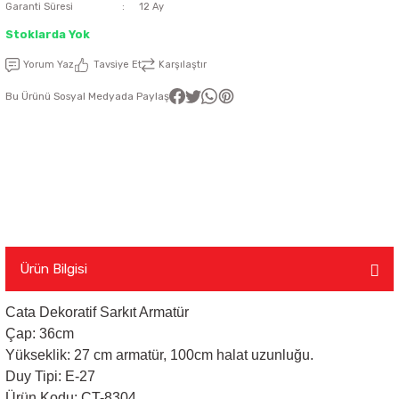
Garanti Süresi
12 Ay
latma Ürünleri
nda
ı
Stoklarda Yok
Viko Karre Beyaz Çerçeveler
Şerit Led Takım
Ayarlanabilir Led Spot
Cata Ray Spot
Noas Ayarlanabilir Led Panel
Uzaktan Kumandalar
Yorum Yaz
Tavsiye Et
Karşılaştır
Led Kumanda
Dekoratif Spot Armatürler
Cata Merdiven ve Koridor Aydınlatm
Noas Etanj Bant Armatür
Uzaktan Kumandalı Ziller
Bu Ürünü Sosyal Medyada Paylaş
emeleri
Led Trafoları
Duylar
Dış Mekan Şerit Led
Floresan
Hortum Led 220 Volt
Gece Lambası
Ürün Bilgisi
Modül Led
Led Ampul
Cata Dekoratif Sarkıt Armatür
Çap: 36cm
Pixel Led
Masa Lambası
Yükseklik: 27 cm armatür, 100cm halat uzunluğu.
Duy Tipi: E-27
Rustik Ampul
Ürün Kodu: CT-8304