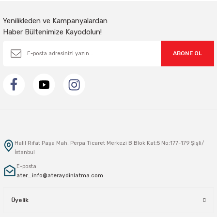
Gönder
Yenilikleden ve Kampanyalardan
Haber Bültenimize Kayodolun!
ABONE OL
Halil Rıfat Paşa Mah. Perpa Ticaret Merkezi B Blok Kat:5 No:177-179 Şişli/
İstanbul
E-posta
ater_info@ateraydinlatma.com
Üyelik