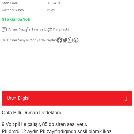
Stok Kodu
CT-9451
Garanti Süresi
12 Ay
latma Ürünleri
nda
ı
Viko Karre Beyaz Çerçeveler
Şerit Led Takım
Ayarlanabilir Led Spot
Cata Ray Spot
Noas Ayarlanabilir Led Panel
Uzaktan Kumandalar
Stoklarda Yok
Led Kumanda
Dekoratif Spot Armatürler
Cata Merdiven ve Koridor Aydınlatm
Noas Etanj Bant Armatür
Uzaktan Kumandalı Ziller
Yorum Yaz
Tavsiye Et
Karşılaştır
Bu Ürünü Sosyal Medyada Paylaş
emeleri
Led Trafoları
Duylar
Dış Mekan Şerit Led
Floresan
Hortum Led 220 Volt
Gece Lambası
Modül Led
Led Ampul
Ürün Bilgisi
Cata Pilli Duman Dedektörü
Pixel Led
Masa Lambası
9 Volt pil ile çalışır, 85 db siren sesi verir.
Rustik Ampul
Pil ömrü 12 aydır, Pil zayıfladığında sesli olarak ikaz