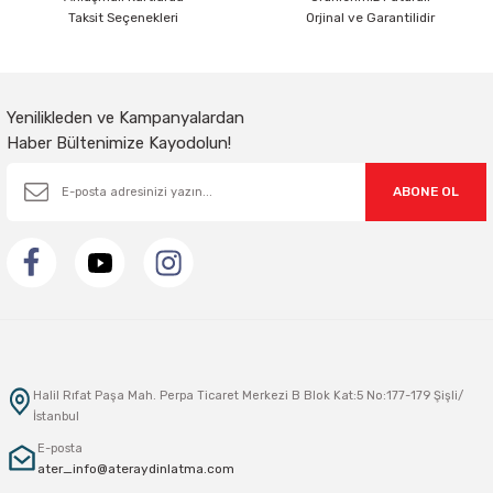
Taksit Seçenekleri
Orjinal ve Garantilidir
Gönder
Yenilikleden ve Kampanyalardan
Haber Bültenimize Kayodolun!
ABONE OL
Halil Rıfat Paşa Mah. Perpa Ticaret Merkezi B Blok Kat:5 No:177-179 Şişli/
İstanbul
E-posta
ater_info@ateraydinlatma.com