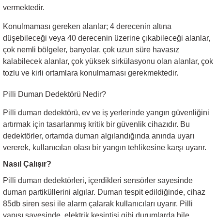
vermektedir.
Sarkıt Armatür
Konulmaması gereken alanlar; 4 derecenin altına
düşebileceği veya 40 derecenin üzerine çıkabileceği alanlar,
çok nemli bölgeler, banyolar, çok uzun süre havasız
Sensörler
kalabilecek alanlar, çok yüksek sirkülasyonu olan alanlar, çok
tozlu ve kirli ortamlara konulmaması gerekmektedir.
Sıva Altı Led Panel
Pilli Duman Dedektörü Nedir?
Sıva Üstü Led Panel
Pilli duman dedektörü, ev ve iş yerlerinde yangın güvenliğini
artırmak için tasarlanmış kritik bir güvenlik cihazıdır. Bu
Sıva Üstü Linear
dedektörler, ortamda duman algılandığında anında uyarı
vererek, kullanıcıları olası bir yangın tehlikesine karşı uyarır.
Nasıl Çalışır?
Pilli duman dedektörleri, içerdikleri sensörler sayesinde
duman partiküllerini algılar. Duman tespit edildiğinde, cihaz
85db siren sesi ile alarm çalarak kullanıcıları uyarır. Pilli
yapısı sayesinde, elektrik kesintisi gibi durumlarda bile