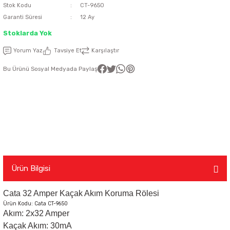
Stok Kodu
CT-9650
Garanti Süresi
12 Ay
latma Ürünleri
nda
ı
Viko Karre Beyaz Çerçeveler
Şerit Led Takım
Ayarlanabilir Led Spot
Cata Ray Spot
Noas Ayarlanabilir Led Panel
Uzaktan Kumandalar
Stoklarda Yok
Led Kumanda
Dekoratif Spot Armatürler
Cata Merdiven ve Koridor Aydınlatm
Noas Etanj Bant Armatür
Uzaktan Kumandalı Ziller
Yorum Yaz
Tavsiye Et
Karşılaştır
Bu Ürünü Sosyal Medyada Paylaş
emeleri
Led Trafoları
Duylar
Dış Mekan Şerit Led
Floresan
Hortum Led 220 Volt
Gece Lambası
Modül Led
Led Ampul
Ürün Bilgisi
Cata 32 Amper Kaçak Akım Koruma Rölesi
Pixel Led
Masa Lambası
Ürün Kodu: Cata CT-9650
Akım: 2x32 Amper
Rustik Ampul
Kaçak Akım: 30mA