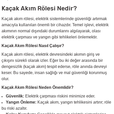
Kaçak Akım Rölesi Nedir?
Sarkıt Armatür
Kaçak akım rölesi, elektrik sistemlerinde güvenliği artırmak
amacıyla kullanılan önemli bir cihazdır. Temel işlevi, elektrik
Sensörler
akımının normal dışındaki durumlarını algılayarak, olası
elektrik çarpması ve yangın gibi tehlikeleri önlemektir.
Sıva Altı Led Panel
Kaçak Akım Rölesi Nasıl Çalışır?
Kaçak akım rölesi, elektrik devresindeki akımın giriş ve
Sıva Üstü Led Panel
çıkışını sürekli olarak izler. Eğer bu iki değer arasında bir
dengesizlik (kaçak akım) tespit ederse, röle anında devreyi
Sıva Üstü Linear
keser. Bu sayede, insan sağlığı ve mal güvenliği korunmuş
olur.
Kaçak Akım Rölesi Neden Önemlidir?
Güvenlik:
Elektrik çarpması riskini minimize eder.
Yangın Önleme:
Kaçak akım, yangın tehlikesini artırır; röle
bu riski azaltır.