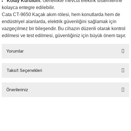
Kolay Kurulum:
Genellikle mevcut elektrik sistemlerine
kolayca entegre edilebilir.
Cata CT-9650 Kaçak akım rölesi, hem konutlarda hem de
endüstriyel alanlarda, elektrik güvenliğini sağlamak için
vazgeçilmez bir bileşendir. Bu cihazın düzenli olarak kontrol
edilmesi ve test edilmesi, güvenliğiniz için büyük önem taşır.
Yorumlar
Taksit Seçenekleri
Bu ürüne ilk yorumu siz yapın!
Önerileriniz
Yorum Yaz
Bu ürünün fiyat bilgisi, resim, ürün açıklamalarında ve diğer konularda
yetersiz gördüğünüz noktaları öneri formunu kullanarak tarafımıza
iletebilirsiniz.
Görüş ve önerileriniz için teşekkür ederiz.