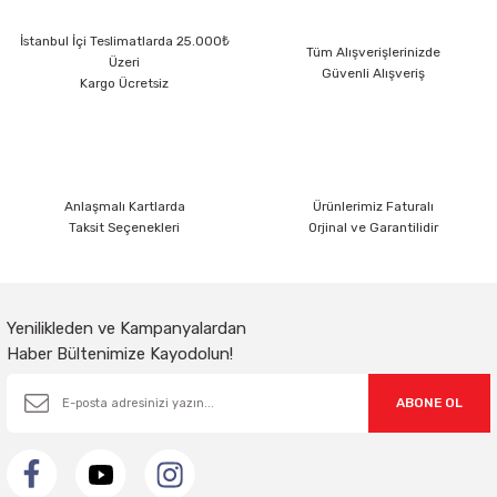
Ürün resmi kalitesiz, bozuk veya görüntülenemiyor.
İstanbul İçi Teslimatlarda 25.000₺
Ürün açıklamasında eksik bilgiler bulunuyor.
Tüm Alışverişlerinizde
Üzeri
Güvenli Alışveriş
Ürün bilgilerinde hatalar bulunuyor.
Kargo Ücretsiz
Ürün fiyatı diğer sitelerden daha pahalı.
Bu ürüne benzer farklı alternatifler olmalı.
Anlaşmalı Kartlarda
Ürünlerimiz Faturalı
Taksit Seçenekleri
Orjinal ve Garantilidir
Gönder
Yenilikleden ve Kampanyalardan
Haber Bültenimize Kayodolun!
ABONE OL