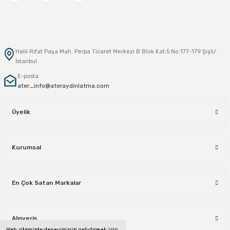
Halil Rıfat Paşa Mah. Perpa Ticaret Merkezi B Blok Kat:5 No:177-179 Şişli/
İstanbul
E-posta
ater_info@ateraydinlatma.com
Üyelik
Kurumsal
En Çok Satan Markalar
Alışveriş
Web sitemizde deneyiminizi geliştirmek için